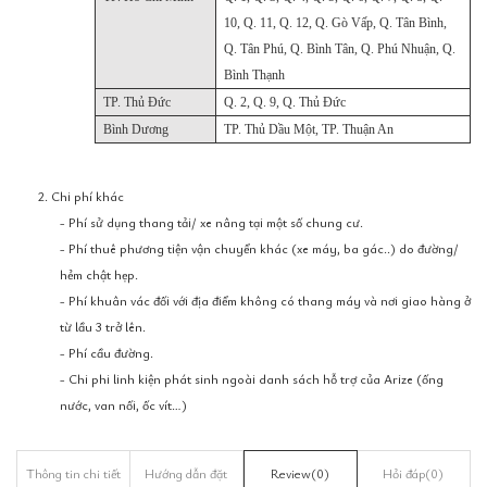
10, Q. 11, Q. 12, Q. Gò Vấp, Q. Tân Bình,
Q. Tân Phú, Q. Bình Tân, Q. Phú Nhuận, Q.
Bình Thạnh
TP. Thủ Đức
Q. 2, Q. 9, Q. Thủ Đức
Bình Dương
TP. Thủ Dầu Một, TP. Thuận An
2. Chi phí khác
- Phí sử dụng thang tải/ xe nâng tại một số chung cư.
- Phí thuê phương tiện vận chuyển khác (xe máy, ba gác..) do đường/
hẻm chật hẹp.
- Phí khuân vác đối với địa điểm không có thang máy và nơi giao hàng ở
từ lầu 3 trở lên.
- Phí cầu đường.
- Chi phi linh kiện phát sinh ngoài danh sách hỗ trợ của Arize (ống
nước, van nối, ốc vít…)
Thông tin chi tiết
Hướng dẫn đặt
Review
(0)
Hỏi đáp
(0)