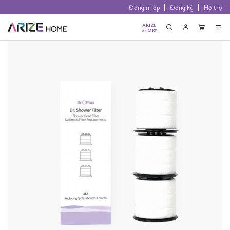
Đăng nhập
Đăng ký
Hỗ trợ
ARIZE
STORY