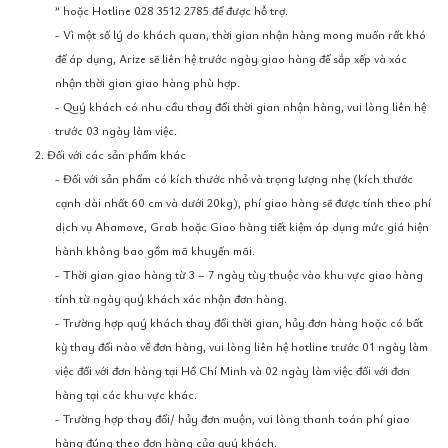
” hoặc Hotline 028 3512 2785 để được hỗ trợ.
- Vì một số lý do khách quan, thời gian nhận hàng mong muốn rất khó
để áp dụng, Arize sẽ liên hệ trước ngày giao hàng để sắp xếp và xác
nhận thời gian giao hàng phù hợp.
- Quý khách có nhu cầu thay đổi thời gian nhận hàng, vui lòng liên hệ
trước 03 ngày làm việc.
2. Đối với các sản phẩm khác
- Đối với sản phẩm có kích thước nhỏ và trọng lượng nhẹ (kích thước
cạnh dài nhất 60 cm và dưới 20kg), phí giao hàng sẽ được tính theo phí
dịch vụ Ahamove, Grab hoặc Giao hàng tiết kiệm áp dụng mức giá hiện
hành không bao gồm mã khuyến mãi.
- Thời gian giao hàng từ 3 – 7 ngày tùy thuộc vào khu vực giao hàng
tính từ ngày quý khách xác nhận đơn hàng.
- Trường hợp quý khách thay đổi thời gian, hủy đơn hàng hoặc có bất
kỳ thay đổi nào về đơn hàng, vui lòng liên hệ hotline trước 01 ngày làm
việc đối với đơn hàng tại Hồ Chí Minh và 02 ngày làm việc đối với đơn
hàng tại các khu vực khác.
- Trường hợp thay đổi/ hủy đơn muộn, vui lòng thanh toán phí giao
hàng đúng theo đơn hàng của quý khách.