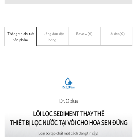
Thông tin chi tiết
Hướng dẫn đặt
Review
(0)
Hỏi đáp
(0)
sản phẩm
hàng