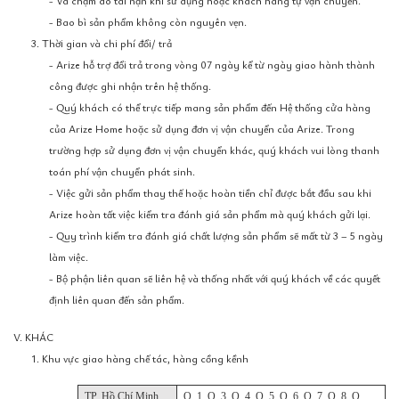
- Va chạm do tai nạn khi sử dụng hoặc khách hàng tự vận chuyển.
- Bao bì sản phẩm không còn nguyên vẹn.
3. Thời gian và chi phí đổi/ trả
- Arize hỗ trợ đổi trả trong vòng 07 ngày kể từ ngày giao hành thành
công được ghi nhận trên hệ thống.
- Quý khách có thể trực tiếp mang sản phẩm đến Hệ thống cửa hàng
của Arize Home hoặc sử dụng đơn vị vận chuyển của Arize. Trong
trường hợp sử dụng đơn vị vận chuyển khác, quý khách vui lòng thanh
toán phí vận chuyển phát sinh.
- Việc gửi sản phẩm thay thế hoặc hoàn tiền chỉ được bắt đầu sau khi
Arize hoàn tất việc kiểm tra đánh giá sản phẩm mà quý khách gửi lại.
- Quy trình kiểm tra đánh giá chất lượng sản phẩm sẽ mất từ 3 – 5 ngày
làm việc.
- Bộ phận liên quan sẽ liên hệ và thống nhất với quý khách về các quyết
định liên quan đến sản phẩm.
V. KHÁC
1. Khu vực giao hàng chế tác, hàng cồng kềnh
TP. Hồ Chí Minh
Q. 1, Q. 3, Q. 4, Q. 5, Q. 6, Q. 7, Q. 8, Q.