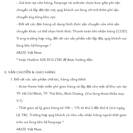
- Giá bán tại cửa hàng, fanpage và website chưa bao gồm phí vận
chuyển và lắp đặt tận nơi, quý khách vui lòng chi trả thêm phí vận
chuyển tùy từng khu vực.
- Đối với các đơn hàng sử dụng hình thức vận chuyển của nhà vận
chuyển khác có thể chọn hình thức Thanh toán khi nhận hàng (COD).
Trong trường hợp này, đối với các sản phẩm cần lắp đặt, quý khách vui
lòng liên hệ fanpage “
ARIZE Việt Nam
” hoặc Hotline 028 3512 2785 để được hướng dẫn.
II. VẬN CHUYỂN & GIAO HÀNG
1. Đối với các sản phẩm chế tác, hàng cồng kềnh
- Arize Home hiện miễn phí giao hàng và lắp đặt cho một số khu vực tại
TP. Hồ Chí Minh, TP. Thủ Đức, Bình Dương. (Vui lòng tham khảo mục
V.1)
- Thời gian xử lý giao hàng từ 10h – 17h từ thứ 2 đến thứ 6 (trừ ngày
Lễ, Tết). Trường hợp quý khách có nhu cầu nhận hàng ngoài thời gian
trên vui lòng liên hệ fanpage “
ARIZE Việt Nam