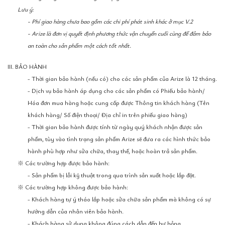
Lưu ý:
- Phí giao hàng chưa bao gồm các chi phí phát sinh khác ở mục V.2
- Arize là đơn vị quyết định phương thức vận chuyển cuối cùng để đảm bảo
an toàn cho sản phẩm một cách tốt nhất.
III. BẢO HÀNH
- Thời gian bảo hành (nếu có) cho các sản phẩm của Arize là 12 tháng.
- Dịch vụ bảo hành áp dụng cho các sản phẩm có Phiếu bảo hành/
Hóa đơn mua hàng hoặc cung cấp được Thông tin khách hàng (Tên
khách hàng/ Số điện thoại/ Địa chỉ in trên phiếu giao hàng)
- Thời gian bảo hành được tính từ ngày quý khách nhận được sản
phẩm, tùy vào tình trạng sản phẩm Arize sẽ đưa ra các hình thức bảo
hành phù hợp như sửa chữa, thay thế, hoặc hoàn trả sản phẩm.
※ Các trường hợp được bảo hành:
- Sản phẩm bị lỗi kỹ thuật trong qua trình sản xuất hoặc lắp đặt.
※ Các trường hợp không được bảo hành:
- Khách hàng tự ý tháo lắp hoặc sửa chữa sản phẩm mà không có sự
hướng dẫn của nhân viên bảo hành.
- Khách hàng sử dụng không đúng cách dẫn đến hư hỏng.