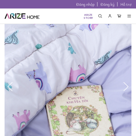
Đăng nhập
Đăng ký
Hỗ trợ
ARIZE
STORY