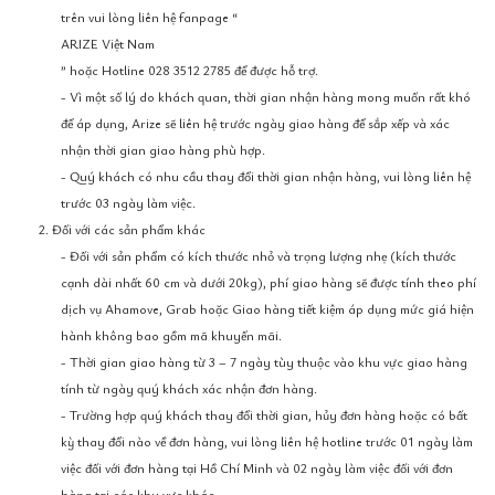
trên vui lòng liên hệ fanpage “
ARIZE Việt Nam
” hoặc Hotline 028 3512 2785 để được hỗ trợ.
- Vì một số lý do khách quan, thời gian nhận hàng mong muốn rất khó
để áp dụng, Arize sẽ liên hệ trước ngày giao hàng để sắp xếp và xác
nhận thời gian giao hàng phù hợp.
- Quý khách có nhu cầu thay đổi thời gian nhận hàng, vui lòng liên hệ
trước 03 ngày làm việc.
2. Đối với các sản phẩm khác
- Đối với sản phẩm có kích thước nhỏ và trọng lượng nhẹ (kích thước
cạnh dài nhất 60 cm và dưới 20kg), phí giao hàng sẽ được tính theo phí
dịch vụ Ahamove, Grab hoặc Giao hàng tiết kiệm áp dụng mức giá hiện
hành không bao gồm mã khuyến mãi.
- Thời gian giao hàng từ 3 – 7 ngày tùy thuộc vào khu vực giao hàng
tính từ ngày quý khách xác nhận đơn hàng.
- Trường hợp quý khách thay đổi thời gian, hủy đơn hàng hoặc có bất
kỳ thay đổi nào về đơn hàng, vui lòng liên hệ hotline trước 01 ngày làm
việc đối với đơn hàng tại Hồ Chí Minh và 02 ngày làm việc đối với đơn
hàng tại các khu vực khác.