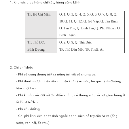
1. Khu vực giao hàng chế tác, hàng cồng kềnh
TP. Hồ Chí Minh
Q. 1, Q. 3, Q. 4, Q. 5, Q. 6, Q. 7, Q. 8, Q.
10, Q. 11, Q. 12, Q. Gò Vấp, Q. Tân Bình,
Q. Tân Phú, Q. Bình Tân, Q. Phú Nhuận, Q.
Bình Thạnh
TP. Thủ Đức
Q. 2, Q. 9, Q. Thủ Đức
Bình Dương
TP. Thủ Dầu Một, TP. Thuận An
2. Chi phí khác
- Phí sử dụng thang tải/ xe nâng tại một số chung cư.
- Phí thuê phương tiện vận chuyển khác (xe máy, ba gác..) do đường/
hẻm chật hẹp.
- Phí khuân vác đối với địa điểm không có thang máy và nơi giao hàng ở
từ lầu 3 trở lên.
- Phí cầu đường.
- Chi phi linh kiện phát sinh ngoài danh sách hỗ trợ của Arize (ống
nước, van nối, ốc vít…)