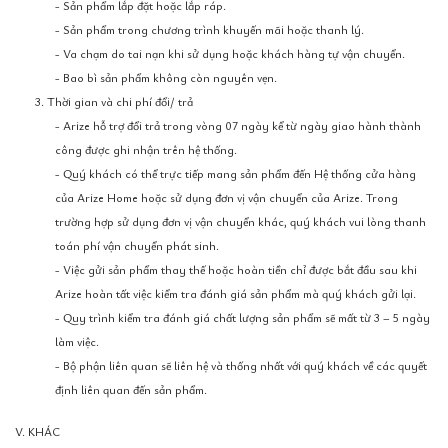
- Sản phẩm lắp đặt hoặc lắp ráp.
- Sản phẩm trong chương trình khuyến mãi hoặc thanh lý.
- Va chạm do tai nạn khi sử dụng hoặc khách hàng tự vận chuyển.
- Bao bì sản phẩm không còn nguyên vẹn.
3. Thời gian và chi phí đổi/ trả
- Arize hỗ trợ đổi trả trong vòng 07 ngày kể từ ngày giao hành thành
công được ghi nhận trên hệ thống.
- Quý khách có thể trực tiếp mang sản phẩm đến Hệ thống cửa hàng
của Arize Home hoặc sử dụng đơn vị vận chuyển của Arize. Trong
trường hợp sử dụng đơn vị vận chuyển khác, quý khách vui lòng thanh
toán phí vận chuyển phát sinh.
- Việc gửi sản phẩm thay thế hoặc hoàn tiền chỉ được bắt đầu sau khi
Arize hoàn tất việc kiểm tra đánh giá sản phẩm mà quý khách gửi lại.
- Quy trình kiểm tra đánh giá chất lượng sản phẩm sẽ mất từ 3 – 5 ngày
làm việc.
- Bộ phận liên quan sẽ liên hệ và thống nhất với quý khách về các quyết
định liên quan đến sản phẩm.
V. KHÁC