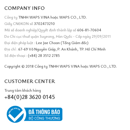
COMPANY INFO
Công ty
TNHH WAPS VINA hoặc WAPS CO., LTD.
Giấy CNĐKDN số
3702473210
Mã số doanh nghiệp/Quyết định thành lập số
606-81-70604
Do Chi cục thuế quận Suyeong, Hàn Quốc - Cấp ngày 29/09/2011
Đại diện pháp luật :
Lee Jae Choon (Tổng Giám đốc)
Địa chỉ :
67-69 Võ Nguyên Giáp, P. An Khánh, TP. Hồ Chí Minh
Số điện thoại :
(+84) 28 3512 2785
Copyright © 2018 Công ty TNHH WAPS VINA hoặc WAPS CO., LTD.
CUSTOMER CENTER
Trung tâm khách hàng
+84(0)28 3620 0145