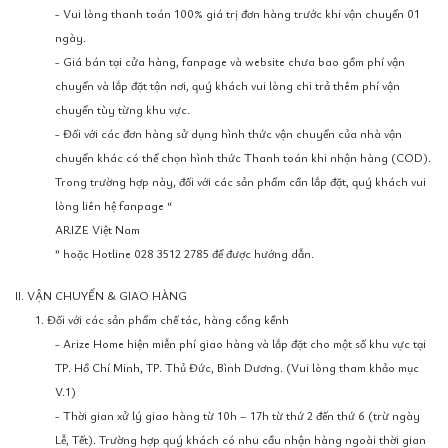
- Vui lòng thanh toán 100% giá trị đơn hàng trước khi vận chuyển 01
ngày.
- Giá bán tại cửa hàng, fanpage và website chưa bao gồm phí vận
chuyển và lắp đặt tận nơi, quý khách vui lòng chi trả thêm phí vận
chuyển tùy từng khu vực.
- Đối với các đơn hàng sử dụng hình thức vận chuyển của nhà vận
chuyển khác có thể chọn hình thức Thanh toán khi nhận hàng (COD).
Trong trường hợp này, đối với các sản phẩm cần lắp đặt, quý khách vui
lòng liên hệ fanpage “
ARIZE Việt Nam
” hoặc Hotline 028 3512 2785 để được hướng dẫn.
II. VẬN CHUYỂN & GIAO HÀNG
1. Đối với các sản phẩm chế tác, hàng cồng kềnh
- Arize Home hiện miễn phí giao hàng và lắp đặt cho một số khu vực tại
TP. Hồ Chí Minh, TP. Thủ Đức, Bình Dương. (Vui lòng tham khảo mục
V.1)
- Thời gian xử lý giao hàng từ 10h – 17h từ thứ 2 đến thứ 6 (trừ ngày
Lễ, Tết). Trường hợp quý khách có nhu cầu nhận hàng ngoài thời gian