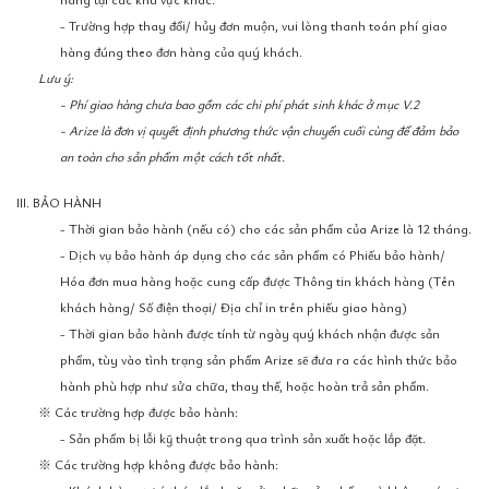
- Trường hợp thay đổi/ hủy đơn muộn, vui lòng thanh toán phí giao
hàng đúng theo đơn hàng của quý khách.
Lưu ý:
- Phí giao hàng chưa bao gồm các chi phí phát sinh khác ở mục V.2
- Arize là đơn vị quyết định phương thức vận chuyển cuối cùng để đảm bảo
an toàn cho sản phẩm một cách tốt nhất.
III. BẢO HÀNH
- Thời gian bảo hành (nếu có) cho các sản phẩm của Arize là 12 tháng.
- Dịch vụ bảo hành áp dụng cho các sản phẩm có Phiếu bảo hành/
Hóa đơn mua hàng hoặc cung cấp được Thông tin khách hàng (Tên
khách hàng/ Số điện thoại/ Địa chỉ in trên phiếu giao hàng)
- Thời gian bảo hành được tính từ ngày quý khách nhận được sản
phẩm, tùy vào tình trạng sản phẩm Arize sẽ đưa ra các hình thức bảo
hành phù hợp như sửa chữa, thay thế, hoặc hoàn trả sản phẩm.
※ Các trường hợp được bảo hành:
- Sản phẩm bị lỗi kỹ thuật trong qua trình sản xuất hoặc lắp đặt.
※ Các trường hợp không được bảo hành: