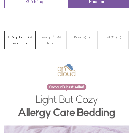
Giỏ hàng
Mua hàng
Thông tin chi tiết
Hướng dẫn đặt
Review
(0)
Hỏi đáp
(0)
sản phẩm
hàng