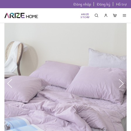
Đăng nhập
Đăng ký
Hỗ trợ
ARIZE
STORY