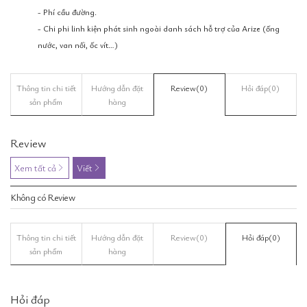
- Phí cầu đường.
- Chi phi linh kiện phát sinh ngoài danh sách hỗ trợ của Arize (ống
nước, van nối, ốc vít…)
Thông tin chi tiết
Hướng dẫn đặt
Review
(0)
Hỏi đáp
(0)
sản phẩm
hàng
Review
Xem tất cả
Viết
Không có Review
Thông tin chi tiết
Hướng dẫn đặt
Review
(0)
Hỏi đáp
(0)
sản phẩm
hàng
Hỏi đáp