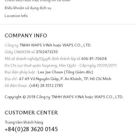
Điều khoản sử dụng dịch vụ
Location Info
COMPANY INFO
Công ty
TNHH WAPS VINA hoặc WAPS CO., LTD.
Giấy CNĐKDN số
3702473210
Mã số doanh nghiệp/Quyết định thành lập số
606-81-70604
Do Chi cục thuế quận Suyeong, Hàn Quốc - Cấp ngày 29/09/2011
Đại diện pháp luật :
Lee Jae Choon (Tổng Giám đốc)
Địa chỉ :
67-69 Võ Nguyên Giáp, P. An Khánh, TP. Hồ Chí Minh
Số điện thoại :
(+84) 28 3512 2785
Copyright © 2018 Công ty TNHH WAPS VINA hoặc WAPS CO., LTD.
CUSTOMER CENTER
Trung tâm khách hàng
+84(0)28 3620 0145