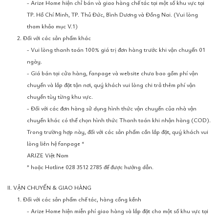
- Arize Home hiện chỉ bán và giao hàng chế tác tại một số khu vực tại
TP. Hồ Chí Minh, TP. Thủ Đức, Bình Dương và Đồng Nai. (Vui lòng
tham khảo mục V.1)
2. Đối với các sản phẩm khác
- Vui lòng thanh toán 100% giá trị đơn hàng trước khi vận chuyển 01
ngày.
- Giá bán tại cửa hàng, fanpage và website chưa bao gồm phí vận
chuyển và lắp đặt tận nơi, quý khách vui lòng chi trả thêm phí vận
chuyển tùy từng khu vực.
- Đối với các đơn hàng sử dụng hình thức vận chuyển của nhà vận
chuyển khác có thể chọn hình thức Thanh toán khi nhận hàng (COD).
Trong trường hợp này, đối với các sản phẩm cần lắp đặt, quý khách vui
lòng liên hệ fanpage “
ARIZE Việt Nam
” hoặc Hotline 028 3512 2785 để được hướng dẫn.
II. VẬN CHUYỂN & GIAO HÀNG
1. Đối với các sản phẩm chế tác, hàng cồng kềnh
- Arize Home hiện miễn phí giao hàng và lắp đặt cho một số khu vực tại