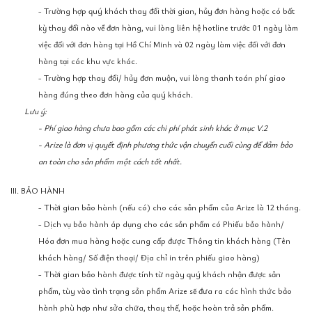
- Trường hợp quý khách thay đổi thời gian, hủy đơn hàng hoặc có bất
kỳ thay đổi nào về đơn hàng, vui lòng liên hệ hotline trước 01 ngày làm
việc đối với đơn hàng tại Hồ Chí Minh và 02 ngày làm việc đối với đơn
hàng tại các khu vực khác.
- Trường hợp thay đổi/ hủy đơn muộn, vui lòng thanh toán phí giao
hàng đúng theo đơn hàng của quý khách.
Lưu ý:
- Phí giao hàng chưa bao gồm các chi phí phát sinh khác ở mục V.2
- Arize là đơn vị quyết định phương thức vận chuyển cuối cùng để đảm bảo
an toàn cho sản phẩm một cách tốt nhất.
III. BẢO HÀNH
- Thời gian bảo hành (nếu có) cho các sản phẩm của Arize là 12 tháng.
- Dịch vụ bảo hành áp dụng cho các sản phẩm có Phiếu bảo hành/
Hóa đơn mua hàng hoặc cung cấp được Thông tin khách hàng (Tên
khách hàng/ Số điện thoại/ Địa chỉ in trên phiếu giao hàng)
- Thời gian bảo hành được tính từ ngày quý khách nhận được sản
phẩm, tùy vào tình trạng sản phẩm Arize sẽ đưa ra các hình thức bảo
hành phù hợp như sửa chữa, thay thế, hoặc hoàn trả sản phẩm.