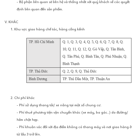
- Bộ phận liên quan sẽ liên hệ và thống nhất với quý khách về các quyết
định liên quan đến sản phẩm.
V. KHÁC
1. Khu vực giao hàng chế tác, hàng cồng kềnh
TP. Hồ Chí Minh
Q. 1, Q. 3, Q. 4, Q. 5, Q. 6, Q. 7, Q. 8, Q.
10, Q. 11, Q. 12, Q. Gò Vấp, Q. Tân Bình,
Q. Tân Phú, Q. Bình Tân, Q. Phú Nhuận, Q.
Bình Thạnh
TP. Thủ Đức
Q. 2, Q. 9, Q. Thủ Đức
Bình Dương
TP. Thủ Dầu Một, TP. Thuận An
2. Chi phí khác
- Phí sử dụng thang tải/ xe nâng tại một số chung cư.
- Phí thuê phương tiện vận chuyển khác (xe máy, ba gác..) do đường/
hẻm chật hẹp.
- Phí khuân vác đối với địa điểm không có thang máy và nơi giao hàng ở
từ lầu 3 trở lên.