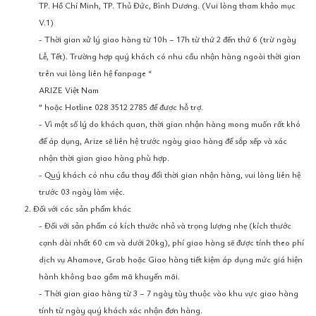
TP. Hồ Chí Minh, TP. Thủ Đức, Bình Dương. (Vui lòng tham khảo mục
V.1)
- Thời gian xử lý giao hàng từ 10h – 17h từ thứ 2 đến thứ 6 (trừ ngày
Lễ, Tết). Trường hợp quý khách có nhu cầu nhận hàng ngoài thời gian
trên vui lòng liên hệ fanpage “
ARIZE Việt Nam
” hoặc Hotline 028 3512 2785 để được hỗ trợ.
- Vì một số lý do khách quan, thời gian nhận hàng mong muốn rất khó
để áp dụng, Arize sẽ liên hệ trước ngày giao hàng để sắp xếp và xác
nhận thời gian giao hàng phù hợp.
- Quý khách có nhu cầu thay đổi thời gian nhận hàng, vui lòng liên hệ
trước 03 ngày làm việc.
2. Đối với các sản phẩm khác
- Đối với sản phẩm có kích thước nhỏ và trọng lượng nhẹ (kích thước
cạnh dài nhất 60 cm và dưới 20kg), phí giao hàng sẽ được tính theo phí
dịch vụ Ahamove, Grab hoặc Giao hàng tiết kiệm áp dụng mức giá hiện
hành không bao gồm mã khuyến mãi.
- Thời gian giao hàng từ 3 – 7 ngày tùy thuộc vào khu vực giao hàng
tính từ ngày quý khách xác nhận đơn hàng.