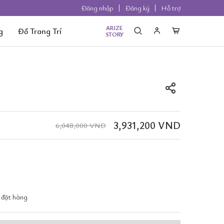
Đăng nhập
Đăng ký
Hỗ trợ
ARIZE
g
Đồ Trang Trí
STORY
3,931,200 VND
6,048,000 VND
 đặt hàng