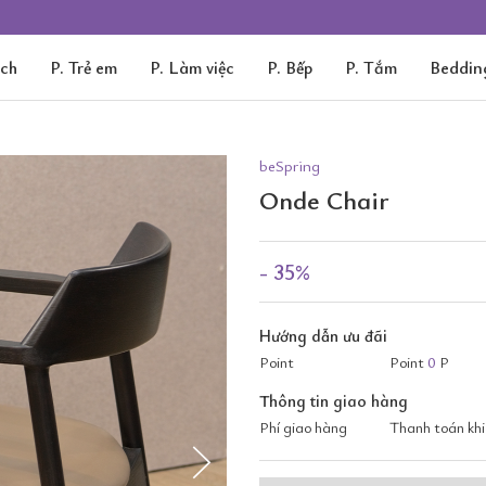
ách
P. Trẻ em
P. Làm việc
P. Bếp
P. Tắm
Beddin
beSpring
Onde Chair
- 35%
Hướng dẫn ưu đãi
Point
Point
0
P
Thông tin giao hàng
Phí giao hàng
Thanh toán khi