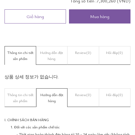
Tổng số tiền :
7,300,260 (VND)
Giỏ hàng
Mua hàng
Thông tin chi tiết
Hướng dẫn đặt
Review
(0)
Hỏi đáp
(0)
sản phẩm
hàng
상품 상세 정보가 없습니다.
Thông tin chi tiết
Hướng dẫn đặt
Review
(0)
Hỏi đáp
(0)
sản phẩm
hàng
I. CHÍNH SÁCH BÁN HÀNG
1. Đối với các sản phẩm chế tác
- Thời gian hoàn thành đơn hàng từ 10 – 14 ngày làm việc (không tính