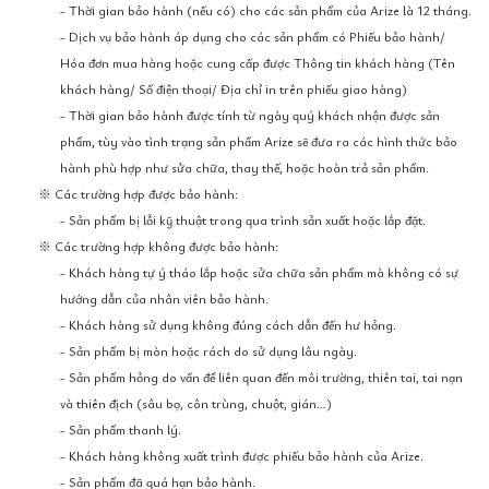
- Thời gian bảo hành (nếu có) cho các sản phẩm của Arize là 12 tháng.
- Dịch vụ bảo hành áp dụng cho các sản phẩm có Phiếu bảo hành/
Hóa đơn mua hàng hoặc cung cấp được Thông tin khách hàng (Tên
khách hàng/ Số điện thoại/ Địa chỉ in trên phiếu giao hàng)
- Thời gian bảo hành được tính từ ngày quý khách nhận được sản
phẩm, tùy vào tình trạng sản phẩm Arize sẽ đưa ra các hình thức bảo
hành phù hợp như sửa chữa, thay thế, hoặc hoàn trả sản phẩm.
※ Các trường hợp được bảo hành:
- Sản phẩm bị lỗi kỹ thuật trong qua trình sản xuất hoặc lắp đặt.
※ Các trường hợp không được bảo hành:
- Khách hàng tự ý tháo lắp hoặc sửa chữa sản phẩm mà không có sự
hướng dẫn của nhân viên bảo hành.
- Khách hàng sử dụng không đúng cách dẫn đến hư hỏng.
- Sản phẩm bị mòn hoặc rách do sử dụng lâu ngày.
- Sản phẩm hỏng do vấn đề liên quan đến môi trường, thiên tai, tai nạn
và thiên địch (sâu bọ, côn trùng, chuột, gián…)
- Sản phẩm thanh lý.
- Khách hàng không xuất trình được phiếu bảo hành của Arize.
- Sản phẩm đã quá hạn bảo hành.