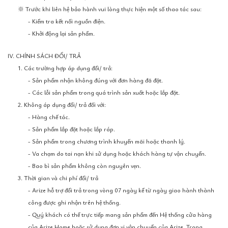
※ Trước khi liên hệ bảo hành vui lòng thực hiện một số thao tác sau:
- Kiểm tra kết nối nguồn điện.
- Khởi động lại sản phẩm.
IV. CHÍNH SÁCH ĐỔI/ TRẢ
1. Các trường hợp áp dụng đổi/ trả:
- Sản phẩm nhận không đúng với đơn hàng đã đặt.
- Các lỗi sản phẩm trong quá trình sản xuất hoặc lắp đặt.
2. Không áp dụng đổi/ trả đối với:
- Hàng chế tác.
- Sản phẩm lắp đặt hoặc lắp ráp.
- Sản phẩm trong chương trình khuyến mãi hoặc thanh lý.
- Va chạm do tai nạn khi sử dụng hoặc khách hàng tự vận chuyển.
- Bao bì sản phẩm không còn nguyên vẹn.
3. Thời gian và chi phí đổi/ trả
- Arize hỗ trợ đổi trả trong vòng 07 ngày kể từ ngày giao hành thành
công được ghi nhận trên hệ thống.
- Quý khách có thể trực tiếp mang sản phẩm đến Hệ thống cửa hàng
của Arize Home hoặc sử dụng đơn vị vận chuyển của Arize. Trong