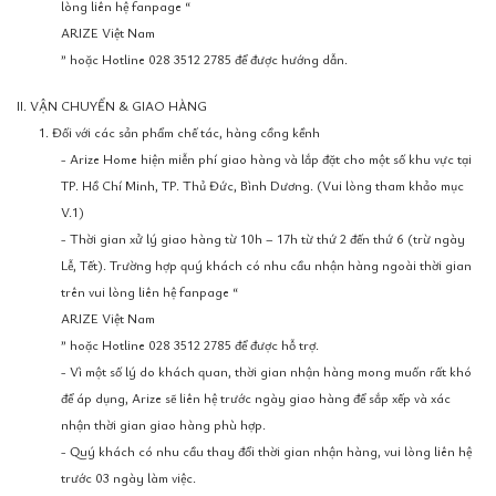
lòng liên hệ fanpage “
ARIZE Việt Nam
” hoặc Hotline 028 3512 2785 để được hướng dẫn.
II. VẬN CHUYỂN & GIAO HÀNG
1. Đối với các sản phẩm chế tác, hàng cồng kềnh
- Arize Home hiện miễn phí giao hàng và lắp đặt cho một số khu vực tại
TP. Hồ Chí Minh, TP. Thủ Đức, Bình Dương. (Vui lòng tham khảo mục
V.1)
- Thời gian xử lý giao hàng từ 10h – 17h từ thứ 2 đến thứ 6 (trừ ngày
Lễ, Tết). Trường hợp quý khách có nhu cầu nhận hàng ngoài thời gian
trên vui lòng liên hệ fanpage “
ARIZE Việt Nam
” hoặc Hotline 028 3512 2785 để được hỗ trợ.
- Vì một số lý do khách quan, thời gian nhận hàng mong muốn rất khó
để áp dụng, Arize sẽ liên hệ trước ngày giao hàng để sắp xếp và xác
nhận thời gian giao hàng phù hợp.
- Quý khách có nhu cầu thay đổi thời gian nhận hàng, vui lòng liên hệ
trước 03 ngày làm việc.