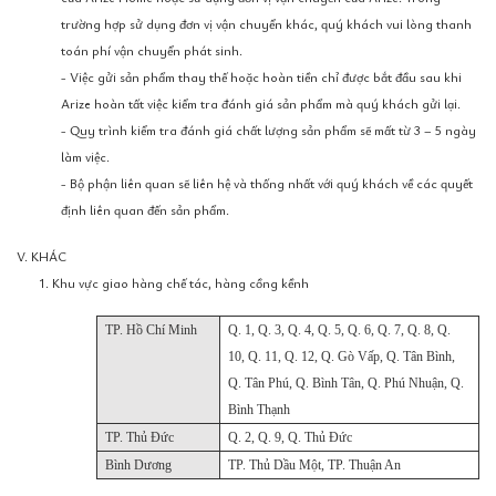
trường hợp sử dụng đơn vị vận chuyển khác, quý khách vui lòng thanh
toán phí vận chuyển phát sinh.
- Việc gửi sản phẩm thay thế hoặc hoàn tiền chỉ được bắt đầu sau khi
Arize hoàn tất việc kiểm tra đánh giá sản phẩm mà quý khách gửi lại.
- Quy trình kiểm tra đánh giá chất lượng sản phẩm sẽ mất từ 3 – 5 ngày
làm việc.
- Bộ phận liên quan sẽ liên hệ và thống nhất với quý khách về các quyết
định liên quan đến sản phẩm.
V. KHÁC
1. Khu vực giao hàng chế tác, hàng cồng kềnh
TP. Hồ Chí Minh
Q. 1, Q. 3, Q. 4, Q. 5, Q. 6, Q. 7, Q. 8, Q.
10, Q. 11, Q. 12, Q. Gò Vấp, Q. Tân Bình,
Q. Tân Phú, Q. Bình Tân, Q. Phú Nhuận, Q.
Bình Thạnh
TP. Thủ Đức
Q. 2, Q. 9, Q. Thủ Đức
Bình Dương
TP. Thủ Dầu Một, TP. Thuận An