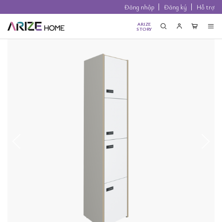
Đăng nhập
Đăng ký
Hỗ trợ
ARIZE
STORY