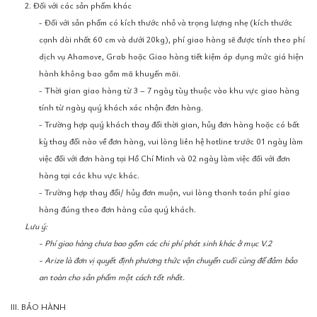
2. Đối với các sản phẩm khác
- Đối với sản phẩm có kích thước nhỏ và trọng lượng nhẹ (kích thước
cạnh dài nhất 60 cm và dưới 20kg), phí giao hàng sẽ được tính theo phí
dịch vụ Ahamove, Grab hoặc Giao hàng tiết kiệm áp dụng mức giá hiện
hành không bao gồm mã khuyến mãi.
- Thời gian giao hàng từ 3 – 7 ngày tùy thuộc vào khu vực giao hàng
tính từ ngày quý khách xác nhận đơn hàng.
- Trường hợp quý khách thay đổi thời gian, hủy đơn hàng hoặc có bất
kỳ thay đổi nào về đơn hàng, vui lòng liên hệ hotline trước 01 ngày làm
việc đối với đơn hàng tại Hồ Chí Minh và 02 ngày làm việc đối với đơn
hàng tại các khu vực khác.
- Trường hợp thay đổi/ hủy đơn muộn, vui lòng thanh toán phí giao
hàng đúng theo đơn hàng của quý khách.
Lưu ý:
- Phí giao hàng chưa bao gồm các chi phí phát sinh khác ở mục V.2
- Arize là đơn vị quyết định phương thức vận chuyển cuối cùng để đảm bảo
an toàn cho sản phẩm một cách tốt nhất.
III. BẢO HÀNH