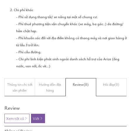
2. Chi phí khác
- Phí sử dụng thang tải/ xe nâng tại một số chung cư.
- Phí thuê phương tiện vận chuyển khác (xe máy, ba gác..) do đường/
hẻm chật hẹp.
- Phí khuân vác đối với địa điểm không có thang máy và nơi giao hàng ở
từ lầu 3 trở lên.
- Phí cầu đường.
- Chi phi linh kiện phát sinh ngoài danh sách hỗ trợ của Arize (ống
nước, van nối, ốc vít…)
Thông tin chi tiết
Hướng dẫn đặt
Review
(0)
Hỏi đáp
(0)
sản phẩm
hàng
Review
Xem tất cả
Viết
Không có Review