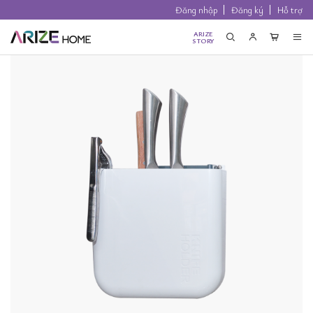
Đăng nhập
Đăng ký
Hỗ trợ
ARIZE
STORY