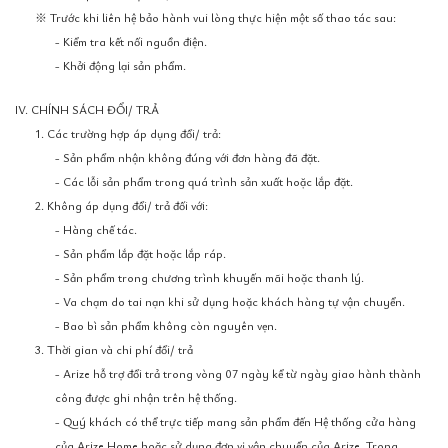
※ Trước khi liên hệ bảo hành vui lòng thực hiện một số thao tác sau:
- Kiểm tra kết nối nguồn điện.
- Khởi động lại sản phẩm.
IV. CHÍNH SÁCH ĐỔI/ TRẢ
1. Các trường hợp áp dụng đổi/ trả:
- Sản phẩm nhận không đúng với đơn hàng đã đặt.
- Các lỗi sản phẩm trong quá trình sản xuất hoặc lắp đặt.
2. Không áp dụng đổi/ trả đối với:
- Hàng chế tác.
- Sản phẩm lắp đặt hoặc lắp ráp.
- Sản phẩm trong chương trình khuyến mãi hoặc thanh lý.
- Va chạm do tai nạn khi sử dụng hoặc khách hàng tự vận chuyển.
- Bao bì sản phẩm không còn nguyên vẹn.
3. Thời gian và chi phí đổi/ trả
- Arize hỗ trợ đổi trả trong vòng 07 ngày kể từ ngày giao hành thành
công được ghi nhận trên hệ thống.
- Quý khách có thể trực tiếp mang sản phẩm đến Hệ thống cửa hàng
của Arize Home hoặc sử dụng đơn vị vận chuyển của Arize. Trong