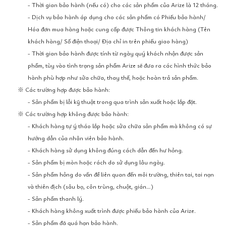
- Thời gian bảo hành (nếu có) cho các sản phẩm của Arize là 12 tháng.
- Dịch vụ bảo hành áp dụng cho các sản phẩm có Phiếu bảo hành/
Hóa đơn mua hàng hoặc cung cấp được Thông tin khách hàng (Tên
khách hàng/ Số điện thoại/ Địa chỉ in trên phiếu giao hàng)
- Thời gian bảo hành được tính từ ngày quý khách nhận được sản
phẩm, tùy vào tình trạng sản phẩm Arize sẽ đưa ra các hình thức bảo
hành phù hợp như sửa chữa, thay thế, hoặc hoàn trả sản phẩm.
※ Các trường hợp được bảo hành:
- Sản phẩm bị lỗi kỹ thuật trong qua trình sản xuất hoặc lắp đặt.
※ Các trường hợp không được bảo hành:
- Khách hàng tự ý tháo lắp hoặc sửa chữa sản phẩm mà không có sự
hướng dẫn của nhân viên bảo hành.
- Khách hàng sử dụng không đúng cách dẫn đến hư hỏng.
- Sản phẩm bị mòn hoặc rách do sử dụng lâu ngày.
- Sản phẩm hỏng do vấn đề liên quan đến môi trường, thiên tai, tai nạn
và thiên địch (sâu bọ, côn trùng, chuột, gián…)
- Sản phẩm thanh lý.
- Khách hàng không xuất trình được phiếu bảo hành của Arize.
- Sản phẩm đã quá hạn bảo hành.