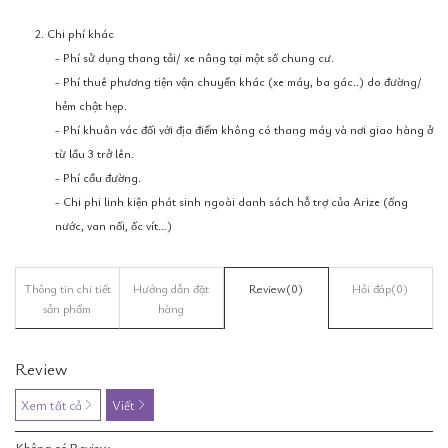
2. Chi phí khác
- Phí sử dụng thang tải/ xe nâng tại một số chung cư.
- Phí thuê phương tiện vận chuyển khác (xe máy, ba gác..) do đường/
hẻm chật hẹp.
- Phí khuân vác đối với địa điểm không có thang máy và nơi giao hàng ở
từ lầu 3 trở lên.
- Phí cầu đường.
- Chi phi linh kiện phát sinh ngoài danh sách hỗ trợ của Arize (ống
nước, van nối, ốc vít…)
Thông tin chi tiết
Hướng dẫn đặt
Review
(0)
Hỏi đáp
(0)
sản phẩm
hàng
Review
Xem tất cả
Viết
Không có Review