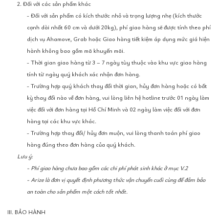
2. Đối với các sản phẩm khác
- Đối với sản phẩm có kích thước nhỏ và trọng lượng nhẹ (kích thước
cạnh dài nhất 60 cm và dưới 20kg), phí giao hàng sẽ được tính theo phí
dịch vụ Ahamove, Grab hoặc Giao hàng tiết kiệm áp dụng mức giá hiện
hành không bao gồm mã khuyến mãi.
- Thời gian giao hàng từ 3 – 7 ngày tùy thuộc vào khu vực giao hàng
tính từ ngày quý khách xác nhận đơn hàng.
- Trường hợp quý khách thay đổi thời gian, hủy đơn hàng hoặc có bất
kỳ thay đổi nào về đơn hàng, vui lòng liên hệ hotline trước 01 ngày làm
việc đối với đơn hàng tại Hồ Chí Minh và 02 ngày làm việc đối với đơn
hàng tại các khu vực khác.
- Trường hợp thay đổi/ hủy đơn muộn, vui lòng thanh toán phí giao
hàng đúng theo đơn hàng của quý khách.
Lưu ý:
- Phí giao hàng chưa bao gồm các chi phí phát sinh khác ở mục V.2
- Arize là đơn vị quyết định phương thức vận chuyển cuối cùng để đảm bảo
an toàn cho sản phẩm một cách tốt nhất.
III. BẢO HÀNH