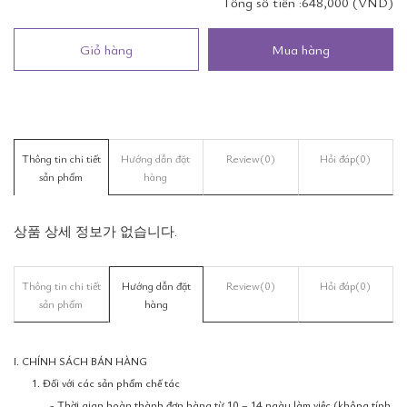
Tổng số tiền :
648,000 (VND)
Giỏ hàng
Mua hàng
Thông tin chi tiết
Hướng dẫn đặt
Review
(0)
Hỏi đáp
(0)
sản phẩm
hàng
상품 상세 정보가 없습니다.
Thông tin chi tiết
Hướng dẫn đặt
Review
(0)
Hỏi đáp
(0)
sản phẩm
hàng
I. CHÍNH SÁCH BÁN HÀNG
1. Đối với các sản phẩm chế tác
- Thời gian hoàn thành đơn hàng từ 10 – 14 ngày làm việc (không tính