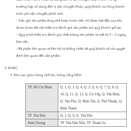
trường hợp sử dụng đơn vị vận chuyển khác, quý khách vui lòng thanh
toán phí vận chuyển phát sinh.
- Việc gửi sản phẩm thay thế hoặc hoàn tiền chỉ được bắt đầu sau khi
Arize hoàn tất việc kiểm tra đánh giá sản phẩm mà quý khách gửi lại.
- Quy trình kiểm tra đánh giá chất lượng sản phẩm sẽ mất từ 3 – 5 ngày
làm việc.
- Bộ phận liên quan sẽ liên hệ và thống nhất với quý khách về các quyết
định liên quan đến sản phẩm.
V. KHÁC
1. Khu vực giao hàng chế tác, hàng cồng kềnh
TP. Hồ Chí Minh
Q. 1, Q. 3, Q. 4, Q. 5, Q. 6, Q. 7, Q. 8, Q.
10, Q. 11, Q. 12, Q. Gò Vấp, Q. Tân Bình,
Q. Tân Phú, Q. Bình Tân, Q. Phú Nhuận, Q.
Bình Thạnh
TP. Thủ Đức
Q. 2, Q. 9, Q. Thủ Đức
Bình Dương
TP. Thủ Dầu Một, TP. Thuận An