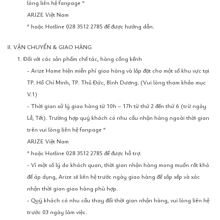
lòng liên hệ fanpage “
ARIZE Việt Nam
” hoặc Hotline 028 3512 2785 để được hướng dẫn.
II. VẬN CHUYỂN & GIAO HÀNG
1. Đối với các sản phẩm chế tác, hàng cồng kềnh
- Arize Home hiện miễn phí giao hàng và lắp đặt cho một số khu vực tại
TP. Hồ Chí Minh, TP. Thủ Đức, Bình Dương. (Vui lòng tham khảo mục
V.1)
- Thời gian xử lý giao hàng từ 10h – 17h từ thứ 2 đến thứ 6 (trừ ngày
Lễ, Tết). Trường hợp quý khách có nhu cầu nhận hàng ngoài thời gian
trên vui lòng liên hệ fanpage “
ARIZE Việt Nam
” hoặc Hotline 028 3512 2785 để được hỗ trợ.
- Vì một số lý do khách quan, thời gian nhận hàng mong muốn rất khó
để áp dụng, Arize sẽ liên hệ trước ngày giao hàng để sắp xếp và xác
nhận thời gian giao hàng phù hợp.
- Quý khách có nhu cầu thay đổi thời gian nhận hàng, vui lòng liên hệ
trước 03 ngày làm việc.