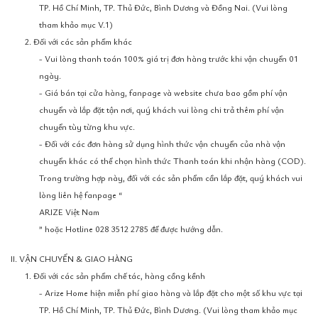
TP. Hồ Chí Minh, TP. Thủ Đức, Bình Dương và Đồng Nai. (Vui lòng
tham khảo mục V.1)
2. Đối với các sản phẩm khác
- Vui lòng thanh toán 100% giá trị đơn hàng trước khi vận chuyển 01
ngày.
- Giá bán tại cửa hàng, fanpage và website chưa bao gồm phí vận
chuyển và lắp đặt tận nơi, quý khách vui lòng chi trả thêm phí vận
chuyển tùy từng khu vực.
- Đối với các đơn hàng sử dụng hình thức vận chuyển của nhà vận
chuyển khác có thể chọn hình thức Thanh toán khi nhận hàng (COD).
Trong trường hợp này, đối với các sản phẩm cần lắp đặt, quý khách vui
lòng liên hệ fanpage “
ARIZE Việt Nam
” hoặc Hotline 028 3512 2785 để được hướng dẫn.
II. VẬN CHUYỂN & GIAO HÀNG
1. Đối với các sản phẩm chế tác, hàng cồng kềnh
- Arize Home hiện miễn phí giao hàng và lắp đặt cho một số khu vực tại
TP. Hồ Chí Minh, TP. Thủ Đức, Bình Dương. (Vui lòng tham khảo mục