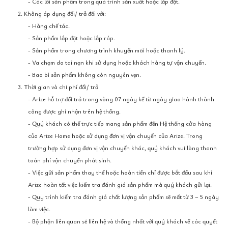
- Các lỗi sản phẩm trong quá trình sản xuất hoặc lắp đặt.
2. Không áp dụng đổi/ trả đối với:
- Hàng chế tác.
- Sản phẩm lắp đặt hoặc lắp ráp.
- Sản phẩm trong chương trình khuyến mãi hoặc thanh lý.
- Va chạm do tai nạn khi sử dụng hoặc khách hàng tự vận chuyển.
- Bao bì sản phẩm không còn nguyên vẹn.
3. Thời gian và chi phí đổi/ trả
- Arize hỗ trợ đổi trả trong vòng 07 ngày kể từ ngày giao hành thành
công được ghi nhận trên hệ thống.
- Quý khách có thể trực tiếp mang sản phẩm đến Hệ thống cửa hàng
của Arize Home hoặc sử dụng đơn vị vận chuyển của Arize. Trong
trường hợp sử dụng đơn vị vận chuyển khác, quý khách vui lòng thanh
toán phí vận chuyển phát sinh.
- Việc gửi sản phẩm thay thế hoặc hoàn tiền chỉ được bắt đầu sau khi
Arize hoàn tất việc kiểm tra đánh giá sản phẩm mà quý khách gửi lại.
- Quy trình kiểm tra đánh giá chất lượng sản phẩm sẽ mất từ 3 – 5 ngày
làm việc.
- Bộ phận liên quan sẽ liên hệ và thống nhất với quý khách về các quyết