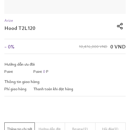
Arize
Hood T2L120
- 0%
0 VND
10,476,000 VND
Hướng dẫn ưu đãi
Point
Point
0
P
Thông tin giao hàng
Phí giao hàng
Thanh toán khi đặt hàng
Thông tin chi tiết
Hướng dẫn đặt
Review
(0)
Hỏi đáp
(0)