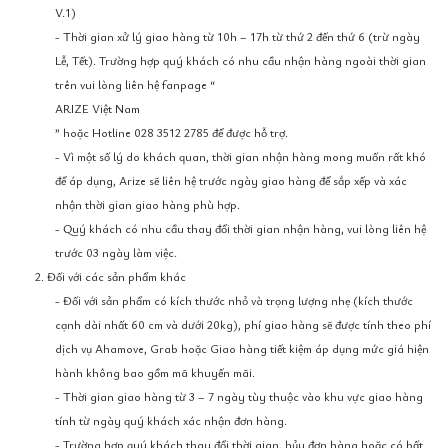
V.1)
- Thời gian xử lý giao hàng từ 10h – 17h từ thứ 2 đến thứ 6 (trừ ngày
Lễ, Tết). Trường hợp quý khách có nhu cầu nhận hàng ngoài thời gian
trên vui lòng liên hệ fanpage “
ARIZE Việt Nam
” hoặc Hotline 028 3512 2785 để được hỗ trợ.
- Vì một số lý do khách quan, thời gian nhận hàng mong muốn rất khó
để áp dụng, Arize sẽ liên hệ trước ngày giao hàng để sắp xếp và xác
nhận thời gian giao hàng phù hợp.
- Quý khách có nhu cầu thay đổi thời gian nhận hàng, vui lòng liên hệ
trước 03 ngày làm việc.
2. Đối với các sản phẩm khác
- Đối với sản phẩm có kích thước nhỏ và trọng lượng nhẹ (kích thước
cạnh dài nhất 60 cm và dưới 20kg), phí giao hàng sẽ được tính theo phí
dịch vụ Ahamove, Grab hoặc Giao hàng tiết kiệm áp dụng mức giá hiện
hành không bao gồm mã khuyến mãi.
- Thời gian giao hàng từ 3 – 7 ngày tùy thuộc vào khu vực giao hàng
tính từ ngày quý khách xác nhận đơn hàng.
- Trường hợp quý khách thay đổi thời gian, hủy đơn hàng hoặc có bất