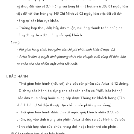
kỳ thay đổi nào về đơn hàng, vui lòng liên hệ hotline trước 01 ngày làm
việc đối với đơn hàng tại Hồ Chí Minh và 02 ngày làm việc đối với đơn
hàng tại các khu vực khác.
- Trường hợp thay đổi/ hủy đơn muộn, vui lòng thanh toán phí giao
hàng đúng theo đơn hàng của quý khách.
Lưu ý:
- Phí giao hàng chưa bao gồm các chi phí phát sinh khác ở mục V.2
- Arize là đơn vị quyết định phương thức vận chuyển cuối cùng để đảm bảo
an toàn cho sản phẩm một cách tốt nhất.
III. BẢO HÀNH
- Thời gian bảo hành (nếu có) cho các sản phẩm của Arize là 12 tháng.
- Dịch vụ bảo hành áp dụng cho các sản phẩm có Phiếu bảo hành/
Hóa đơn mua hàng hoặc cung cấp được Thông tin khách hàng (Tên
khách hàng/ Số điện thoại/ Địa chỉ in trên phiếu giao hàng)
- Thời gian bảo hành được tính từ ngày quý khách nhận được sản
phẩm, tùy vào tình trạng sản phẩm Arize sẽ đưa ra các hình thức bảo
hành phù hợp như sửa chữa, thay thế, hoặc hoàn trả sản phẩm.
※ Các trường hợp được bảo hành: