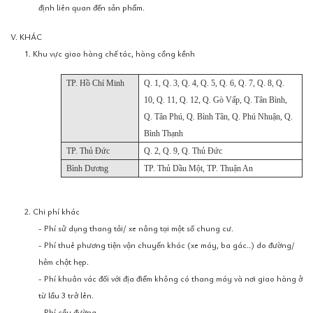
định liên quan đến sản phẩm.
V. KHÁC
1. Khu vực giao hàng chế tác, hàng cồng kềnh
TP. Hồ Chí Minh
Q. 1, Q. 3, Q. 4, Q. 5, Q. 6, Q. 7, Q. 8, Q.
10, Q. 11, Q. 12, Q. Gò Vấp, Q. Tân Bình,
Q. Tân Phú, Q. Bình Tân, Q. Phú Nhuận, Q.
Bình Thạnh
TP. Thủ Đức
Q. 2, Q. 9, Q. Thủ Đức
Bình Dương
TP. Thủ Dầu Một, TP. Thuận An
2. Chi phí khác
- Phí sử dụng thang tải/ xe nâng tại một số chung cư.
- Phí thuê phương tiện vận chuyển khác (xe máy, ba gác..) do đường/
hẻm chật hẹp.
- Phí khuân vác đối với địa điểm không có thang máy và nơi giao hàng ở
từ lầu 3 trở lên.
- Phí cầu đường.