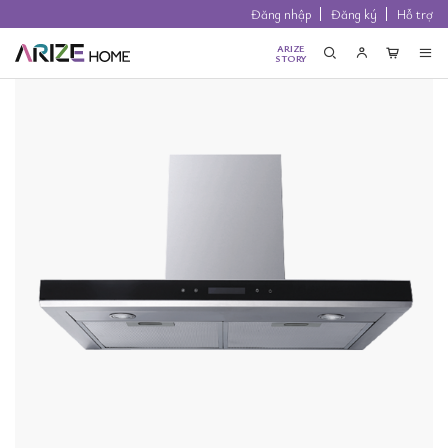
Đăng nhập
Đăng ký
Hỗ trợ
ARIZE
STORY