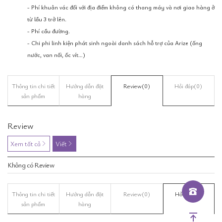
- Phí khuân vác đối với địa điểm không có thang máy và nơi giao hàng ở
từ lầu 3 trở lên.
- Phí cầu đường.
- Chi phi linh kiện phát sinh ngoài danh sách hỗ trợ của Arize (ống
nước, van nối, ốc vít…)
Thông tin chi tiết
Hướng dẫn đặt
Review
(0)
Hỏi đáp
(0)
sản phẩm
hàng
Review
Xem tất cả
Viết
Không có Review
Thông tin chi tiết
Hướng dẫn đặt
Review
(0)
Hỏi đáp
(0)
sản phẩm
hàng