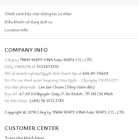
Chính sách bảo mật thông tin cá nhân
Điều khoản sử dụng dịch vụ
Location Info
COMPANY INFO
Công ty
TNHH WAPS VINA hoặc WAPS CO., LTD.
Giấy CNĐKDN số
3702473210
Mã số doanh nghiệp/Quyết định thành lập số
606-81-70604
Do Chi cục thuế quận Suyeong, Hàn Quốc - Cấp ngày 29/09/2011
Đại diện pháp luật :
Lee Jae Choon (Tổng Giám đốc)
Địa chỉ :
67-69 Võ Nguyên Giáp, P. An Khánh, TP. Hồ Chí Minh
Số điện thoại :
(+84) 28 3512 2785
Copyright © 2018 Công ty TNHH WAPS VINA hoặc WAPS CO., LTD.
CUSTOMER CENTER
Trung tâm khách hàng