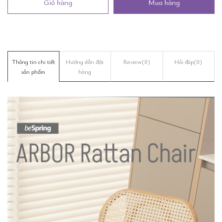
Giỏ hàng
Mua hàng
Thông tin chi tiết
Hướng dẫn đặt
Review
(0)
Hỏi đáp
(0)
sản phẩm
hàng