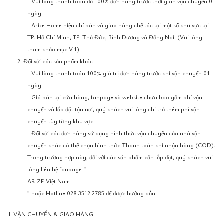
- Vui lòng thanh toán đủ 100% đơn hàng trước thời gian vận chuyển 01
ngày.
- Arize Home hiện chỉ bán và giao hàng chế tác tại một số khu vực tại
TP. Hồ Chí Minh, TP. Thủ Đức, Bình Dương và Đồng Nai. (Vui lòng
tham khảo mục V.1)
2. Đối với các sản phẩm khác
- Vui lòng thanh toán 100% giá trị đơn hàng trước khi vận chuyển 01
ngày.
- Giá bán tại cửa hàng, fanpage và website chưa bao gồm phí vận
chuyển và lắp đặt tận nơi, quý khách vui lòng chi trả thêm phí vận
chuyển tùy từng khu vực.
- Đối với các đơn hàng sử dụng hình thức vận chuyển của nhà vận
chuyển khác có thể chọn hình thức Thanh toán khi nhận hàng (COD).
Trong trường hợp này, đối với các sản phẩm cần lắp đặt, quý khách vui
lòng liên hệ fanpage “
ARIZE Việt Nam
” hoặc Hotline 028 3512 2785 để được hướng dẫn.
II. VẬN CHUYỂN & GIAO HÀNG