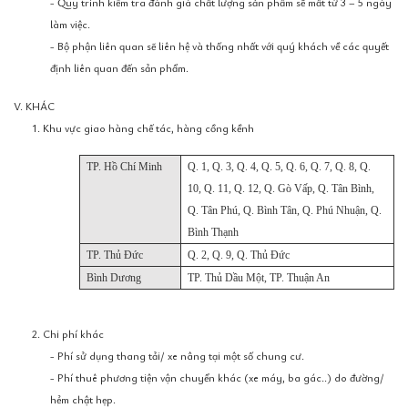
- Quy trình kiểm tra đánh giá chất lượng sản phẩm sẽ mất từ 3 – 5 ngày
làm việc.
- Bộ phận liên quan sẽ liên hệ và thống nhất với quý khách về các quyết
định liên quan đến sản phẩm.
V. KHÁC
1. Khu vực giao hàng chế tác, hàng cồng kềnh
TP. Hồ Chí Minh
Q. 1, Q. 3, Q. 4, Q. 5, Q. 6, Q. 7, Q. 8, Q.
10, Q. 11, Q. 12, Q. Gò Vấp, Q. Tân Bình,
Q. Tân Phú, Q. Bình Tân, Q. Phú Nhuận, Q.
Bình Thạnh
TP. Thủ Đức
Q. 2, Q. 9, Q. Thủ Đức
Bình Dương
TP. Thủ Dầu Một, TP. Thuận An
2. Chi phí khác
- Phí sử dụng thang tải/ xe nâng tại một số chung cư.
- Phí thuê phương tiện vận chuyển khác (xe máy, ba gác..) do đường/
hẻm chật hẹp.