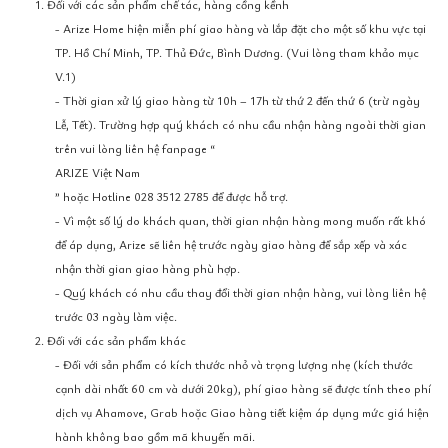
1. Đối với các sản phẩm chế tác, hàng cồng kềnh
- Arize Home hiện miễn phí giao hàng và lắp đặt cho một số khu vực tại
TP. Hồ Chí Minh, TP. Thủ Đức, Bình Dương. (Vui lòng tham khảo mục
V.1)
- Thời gian xử lý giao hàng từ 10h – 17h từ thứ 2 đến thứ 6 (trừ ngày
Lễ, Tết). Trường hợp quý khách có nhu cầu nhận hàng ngoài thời gian
trên vui lòng liên hệ fanpage “
ARIZE Việt Nam
” hoặc Hotline 028 3512 2785 để được hỗ trợ.
- Vì một số lý do khách quan, thời gian nhận hàng mong muốn rất khó
để áp dụng, Arize sẽ liên hệ trước ngày giao hàng để sắp xếp và xác
nhận thời gian giao hàng phù hợp.
- Quý khách có nhu cầu thay đổi thời gian nhận hàng, vui lòng liên hệ
trước 03 ngày làm việc.
2. Đối với các sản phẩm khác
- Đối với sản phẩm có kích thước nhỏ và trọng lượng nhẹ (kích thước
cạnh dài nhất 60 cm và dưới 20kg), phí giao hàng sẽ được tính theo phí
dịch vụ Ahamove, Grab hoặc Giao hàng tiết kiệm áp dụng mức giá hiện
hành không bao gồm mã khuyến mãi.