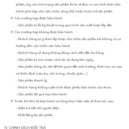
phẩm, tùy vào tình trạng sản phẩm Arize sẽ đưa ra các hình thức bảo
hành phù hợp như sửa chữa, thay thế, hoặc hoàn trả sản phẩm.
※ Các trường hợp được bảo hành:
- Sản phẩm bị lỗi kỹ thuật trong qua trình sản xuất hoặc lắp đặt.
※ Các trường hợp không được bảo hành:
- Khách hàng tự ý tháo lắp hoặc sửa chữa sản phẩm mà không có sự
hướng dẫn của nhân viên bảo hành.
- Khách hàng sử dụng không đúng cách dẫn đến hư hỏng.
- Sản phẩm bị mòn hoặc rách do sử dụng lâu ngày.
- Sản phẩm hỏng do vấn đề liên quan đến môi trường, thiên tai, tai nạn
và thiên địch (sâu bọ, côn trùng, chuột, gián…)
- Sản phẩm thanh lý.
- Khách hàng không xuất trình được phiếu bảo hành của Arize.
- Sản phẩm đã quá hạn bảo hành.
※ Trước khi liên hệ bảo hành vui lòng thực hiện một số thao tác sau:
- Kiểm tra kết nối nguồn điện.
- Khởi động lại sản phẩm.
IV. CHÍNH SÁCH ĐỔI/ TRẢ