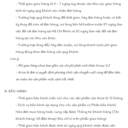
- Thời gian giao hàng từ 3 – 7 ngày tùy thuộc vào khu vực giao hàng
tính từ ngày quý khách xác nhận đơn hàng.
- Trường hợp quý khách thay đổi thời gian, hủy đơn hàng hoặc có bất
kỳ thay đổi nào về đơn hàng, vui lòng liên hệ hotline trước 01 ngày làm
việc đối với đơn hàng tại Hồ Chí Minh và 02 ngày làm việc đối với đơn
hàng tại các khu vực khác.
- Trường hợp thay đổi/ hủy đơn muộn, vui lòng thanh toán phí giao
hàng đúng theo đơn hàng của quý khách.
Lưu ý:
- Phí giao hàng chưa bao gồm các chi phí phát sinh khác ở mục V.2
- Arize là đơn vị quyết định phương thức vận chuyển cuối cùng để đảm bảo
an toàn cho sản phẩm một cách tốt nhất.
III. BẢO HÀNH
- Thời gian bảo hành (nếu có) cho các sản phẩm của Arize là 12 tháng.
- Dịch vụ bảo hành áp dụng cho các sản phẩm có Phiếu bảo hành/
Hóa đơn mua hàng hoặc cung cấp được Thông tin khách hàng (Tên
khách hàng/ Số điện thoại/ Địa chỉ in trên phiếu giao hàng)
- Thời gian bảo hành được tính từ ngày quý khách nhận được sản