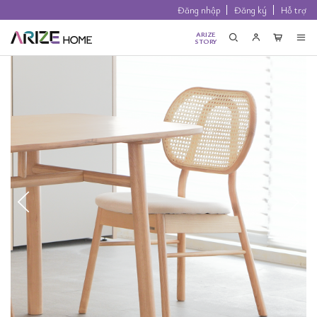
Đăng nhập
Đăng ký
Hỗ trợ
ARIZE
STORY