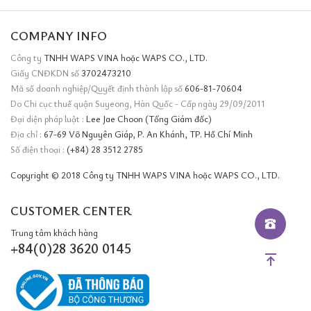
COMPANY INFO
Công ty
TNHH WAPS VINA hoặc WAPS CO., LTD.
Giấy CNĐKDN số
3702473210
Mã số doanh nghiệp/Quyết định thành lập số
606-81-70604
Do Chi cục thuế quận Suyeong, Hàn Quốc - Cấp ngày 29/09/2011
Đại diện pháp luật :
Lee Jae Choon (Tổng Giám đốc)
Địa chỉ :
67-69 Võ Nguyên Giáp, P. An Khánh, TP. Hồ Chí Minh
Số điện thoại :
(+84) 28 3512 2785
Copyright © 2018 Công ty TNHH WAPS VINA hoặc WAPS CO., LTD.
CUSTOMER CENTER
Trung tâm khách hàng
+84(0)28 3620 0145