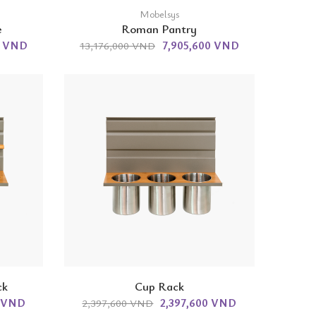
Mobelsys
e
Roman Pantry
0 VND
7,905,600 VND
13,176,000 VND
ck
Cup Rack
0 VND
2,397,600 VND
2,397,600 VND