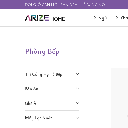
ĐỔI GIÓ CĂN HỘ - SĂN DEAL HÈ BÙNG NỔ
P. Ngủ
P. Kh
Phòng Bếp
Thi Công Hệ Tủ Bếp
Bàn Ăn
Ghế Ăn
Máy Lọc Nước