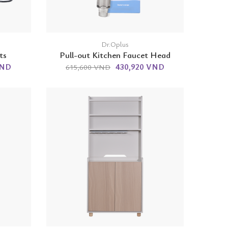
Dr.Oplus
ts
Pull-out Kitchen Faucet Head
VND
430,920 VND
615,600 VND