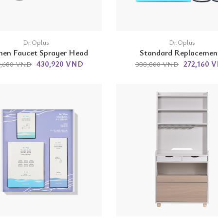
Dr.Oplus
Dr.Oplus
hen Faucet Sprayer Head
Standard Replacemen
430,920 VND
272,160 
5,600 VND
388,800 VND