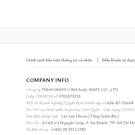
Chính sách bảo mật thông tin cá nhân
Điều khoản sử dụng
COMPANY INFO
Công ty
TNHH WAPS VINA hoặc WAPS CO., LTD.
Giấy CNĐKDN số
3702473210
Mã số doanh nghiệp/Quyết định thành lập số
606-81-70604
Do Chi cục thuế quận Suyeong, Hàn Quốc - Cấp ngày 29/09/
Đại diện pháp luật :
Lee Jae Choon (Tổng Giám đốc)
Địa chỉ :
67-69 Võ Nguyên Giáp, P. An Khánh, TP. Hồ Chí M
Số điện thoại :
(+84) 28 3512 2785