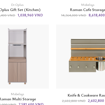
Dr.Oplus
Mobelsys
Oplus Gift Set (Kitchen)
Roman Cafe Storag
1,038,960 VND
8,618,40
8,400 VND
14,364,000 VND
Mobelsys
Knife & Cookware Ra
Roman Multi Storage
2,602,80
2,602,800 VND
7,581,600 VND
36,000 VND