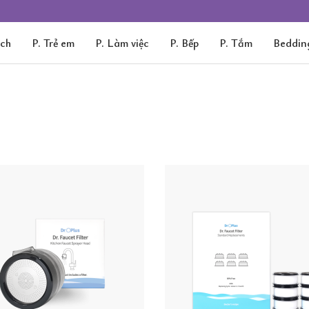
ách
P. Trẻ em
P. Làm việc
P. Bếp
P. Tắm
Beddin