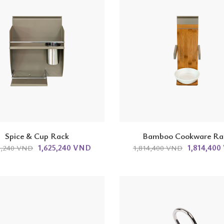
Spice & Cup Rack
Bamboo Cookware Ra
1,625,240 VND
1,814,40
5,240 VND
1,814,400 VND