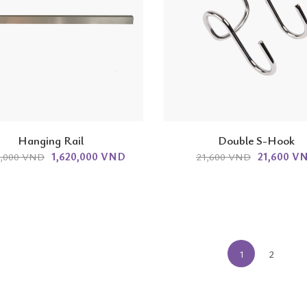
Hanging Rail
Double S-Hook
1,620,000 VND
21,600 V
0,000 VND
21,600 VND
1
2