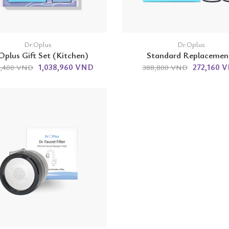
Dr.Oplus
Dr.Oplus
Oplus Gift Set (Kitchen)
Standard Replacemen
1,038,960 VND
272,160 
8,400 VND
388,800 VND