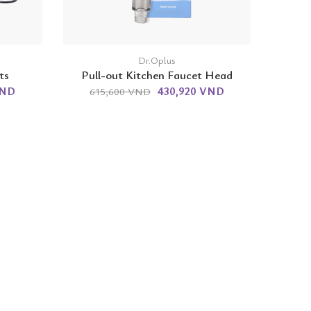
Dr.Oplus
ts
Pull-out Kitchen Faucet Head
VND
430,920 VND
615,600 VND