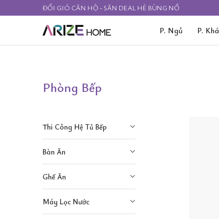
ĐỔI GIÓ CĂN HỘ - SĂN DEAL HÈ BÙNG NỔ
P. Ngủ
P. Kh
Phòng Bếp
Thi Công Hệ Tủ Bếp
Bàn Ăn
Ghế Ăn
Máy Lọc Nước