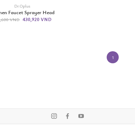
Dr.Oplus
hen Faucet Sprayer Head
430,920 VND
5,600 VND
1