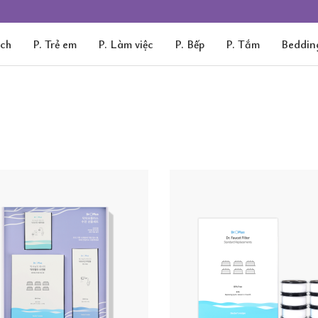
ách
P. Trẻ em
P. Làm việc
P. Bếp
P. Tắm
Beddin