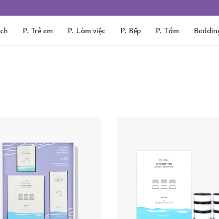
ách
P. Trẻ em
P. Làm việc
P. Bếp
P. Tắm
Beddin