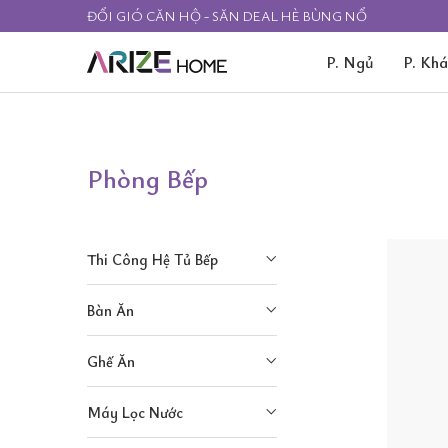
ĐỔI GIÓ CĂN HỘ - SĂN DEAL HÈ BÙNG NỔ
P. Ngủ
P. Kh
Phòng Bếp
Thi Công Hệ Tủ Bếp
Bàn Ăn
Ghế Ăn
Máy Lọc Nước