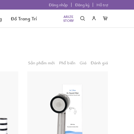
Đăng nhập
Đăng ký
Hỗ trợ
ARIZE
g
Đồ Trang Trí
STORY
Sản phẩm mới
Phổ biến
Giá
Đánh giá