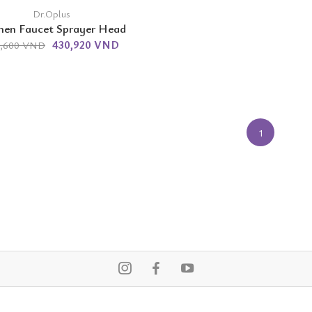
Dr.Oplus
hen Faucet Sprayer Head
430,920 VND
5,600 VND
1