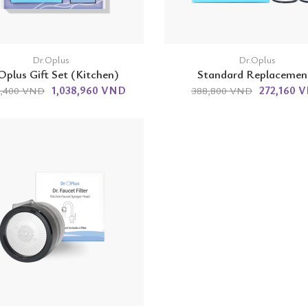
Dr.Oplus
Dr.Oplus
Oplus Gift Set (Kitchen)
Standard Replacemen
1,038,960 VND
272,160 
8,400 VND
388,800 VND