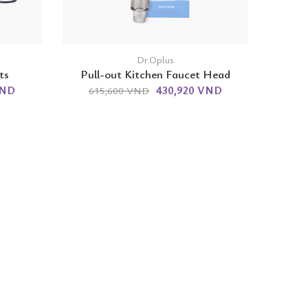
Dr.Oplus
ts
Pull-out Kitchen Faucet Head
VND
430,920 VND
615,600 VND