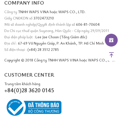
COMPANY INFO
Công ty
TNHH WAPS VINA hoặc WAPS CO., LTD.
Giấy CNĐKDN số
3702473210
Mã số doanh nghiệp/Quyết định thành lập số
606-81-70604
Do Chi cục thuế quận Suyeong, Hàn Quốc - Cấp ngày 29/09/2011
Đại diện pháp luật :
Lee Jae Choon (Tổng Giám đốc)
Địa chỉ :
67-69 Võ Nguyên Giáp, P. An Khánh, TP. Hồ Chí Minh
Số điện thoại :
(+84) 28 3512 2785
Copyright © 2018 Công ty TNHH WAPS VINA hoặc WAPS CO., LTD.
CUSTOMER CENTER
Trung tâm khách hàng
+84(0)28 3620 0145