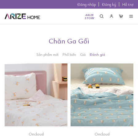
Đăng nhập
Đăng ký
Hỗ trợ
ARIZE
STORY
Chăn Ga Gối
Sản phẩm mới
Phổ biến
Giá
Đánh giá
Oncloud
Oncloud