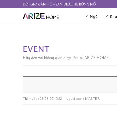
ĐỔI GIÓ CĂN HỘ - SĂN DEAL HÈ BÙNG NỔ
P. Ngủ
P. Kh
EVENT
Hãy đến với không gian được làm từ ARIZE HOME.
Thêm vào :
23-08-07 17:22
Người soạn :
MASTER