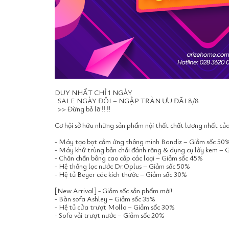
DUY NHẤT CHỈ 1 NGÀY
SALE NGÀY ĐÔI – NGẬP TRÀN ƯU ĐÃI 8/8
>> Đừng bỏ lỡ ‼️ ‼️
Cơ hội sở hữu những sản phẩm nội thất chất lượng nhất củ
- Máy tạo bọt cảm ứng thông minh Bandiz – Giảm sốc 50
- Máy khử trùng bản chải đánh răng & dụng cụ lấy kem – 
- Chăn chần bông cao cấp các loại – Giảm sốc 45%
- Hệ thống lọc nước Dr.Oplus – Giảm sốc 50%
- Hệ tủ Beyer các kích thước – Giảm sốc 30%
[New Arrival] - Giảm sốc sản phẩm mới!
- Bàn sofa Ashley – Giảm sốc 35%
- Hệ tủ cửa trượt Mollo – Giảm sốc 30%
- Sofa vải trượt nước – Giảm sốc 20%