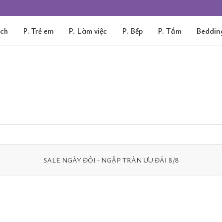
ách
P. Trẻ em
P. Làm việc
P. Bếp
P. Tắm
Beddin
SALE NGÀY ĐÔI - NGẬP TRÀN ƯU ĐÃI 8/8