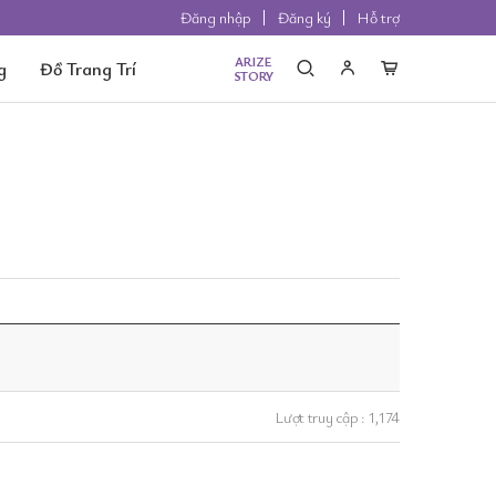
Đăng nhập
Đăng ký
Hỗ trợ
ARIZE
g
Đồ Trang Trí
STORY
Lượt truy cập :
1,174