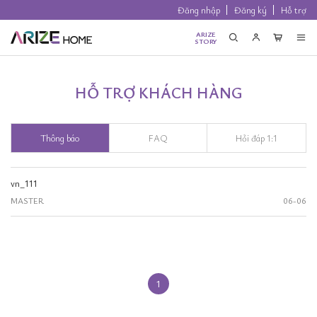
Đăng nhập
Đăng ký
Hỗ trợ
ARIZE
STORY
HỖ TRỢ KHÁCH HÀNG
Thông báo
FAQ
Hỏi đáp 1:1
vn_111
MASTER
06-06
1