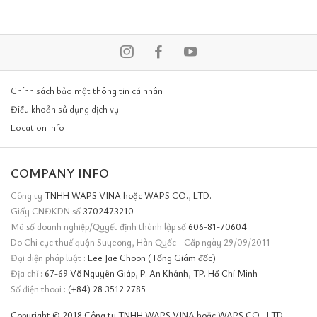
Chính sách bảo mật thông tin cá nhân
Điều khoản sử dụng dịch vụ
Location Info
COMPANY INFO
Công ty
TNHH WAPS VINA hoặc WAPS CO., LTD.
Giấy CNĐKDN số
3702473210
Mã số doanh nghiệp/Quyết định thành lập số
606-81-70604
Do Chi cục thuế quận Suyeong, Hàn Quốc - Cấp ngày 29/09/2011
Đại diện pháp luật :
Lee Jae Choon (Tổng Giám đốc)
Địa chỉ :
67-69 Võ Nguyên Giáp, P. An Khánh, TP. Hồ Chí Minh
Số điện thoại :
(+84) 28 3512 2785
Copyright © 2018 Công ty TNHH WAPS VINA hoặc WAPS CO., LTD.