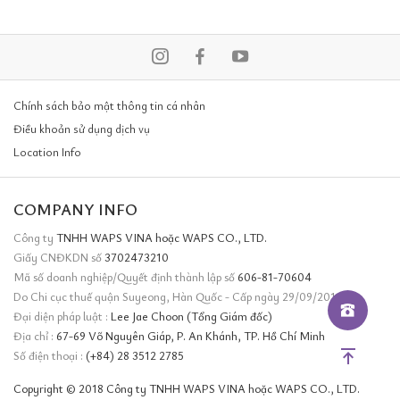
Chính sách bảo mật thông tin cá nhân
Điều khoản sử dụng dịch vụ
Location Info
COMPANY INFO
Công ty
TNHH WAPS VINA hoặc WAPS CO., LTD.
Giấy CNĐKDN số
3702473210
Mã số doanh nghiệp/Quyết định thành lập số
606-81-70604
Do Chi cục thuế quận Suyeong, Hàn Quốc - Cấp ngày 29/09/2011
Đại diện pháp luật :
Lee Jae Choon (Tổng Giám đốc)
Địa chỉ :
67-69 Võ Nguyên Giáp, P. An Khánh, TP. Hồ Chí Minh
Số điện thoại :
(+84) 28 3512 2785
Copyright © 2018 Công ty TNHH WAPS VINA hoặc WAPS CO., LTD.