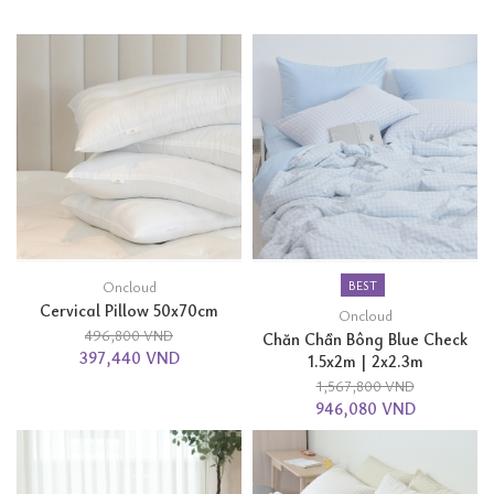
Oncloud
BEST
Cervical Pillow 50x70cm
Oncloud
496,800 VND
Chăn Chần Bông Blue Check
397,440 VND
1.5x2m | 2x2.3m
1,567,800 VND
946,080 VND