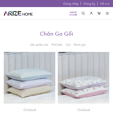
Đăng nhập
Đăng ký
Hỗ trợ
ARIZE
STORY
Chăn Ga Gối
Sản phẩm mới
Phổ biến
Giá
Đánh giá
Oncloud
Oncloud