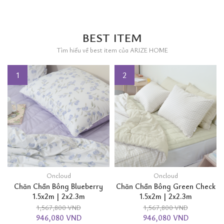
BEST ITEM
Tìm hiểu về best item của ARIZE HOME
1
2
Oncloud
Oncloud
Chăn Chần Bông Blueberry
Chăn Chần Bông Green Check
1.5x2m | 2x2.3m
1.5x2m | 2x2.3m
1,567,800 VND
1,567,800 VND
946,080 VND
946,080 VND