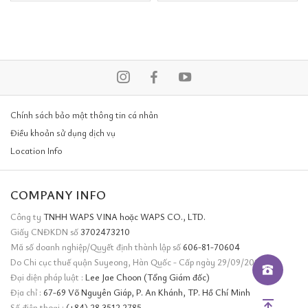
Chính sách bảo mật thông tin cá nhân
Điều khoản sử dụng dịch vụ
Location Info
COMPANY INFO
Công ty
TNHH WAPS VINA hoặc WAPS CO., LTD.
Giấy CNĐKDN số
3702473210
Mã số doanh nghiệp/Quyết định thành lập số
606-81-70604
Do Chi cục thuế quận Suyeong, Hàn Quốc - Cấp ngày 29/09/2011
Đại diện pháp luật :
Lee Jae Choon (Tổng Giám đốc)
Địa chỉ :
67-69 Võ Nguyên Giáp, P. An Khánh, TP. Hồ Chí Minh
Số điện thoại :
(+84) 28 3512 2785