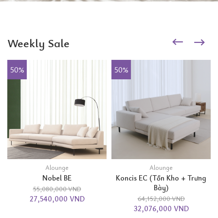
Weekly Sale
50%
50%
Alounge
Alounge
Nobel BE
Koncis EC (Tồn Kho + Trưng
Bày)
55,080,000 VND
27,540,000 VND
64,152,000 VND
32,076,000 VND