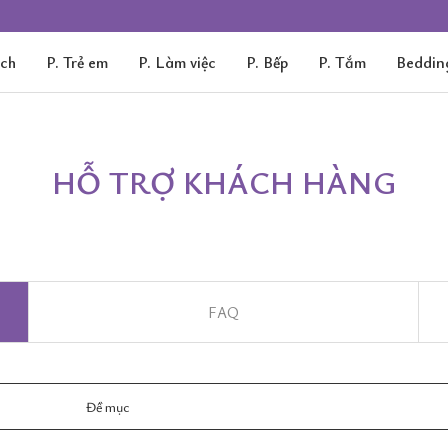
ách
P. Trẻ em
P. Làm việc
P. Bếp
P. Tắm
Beddin
HỖ TRỢ KHÁCH HÀNG
FAQ
Đề mục