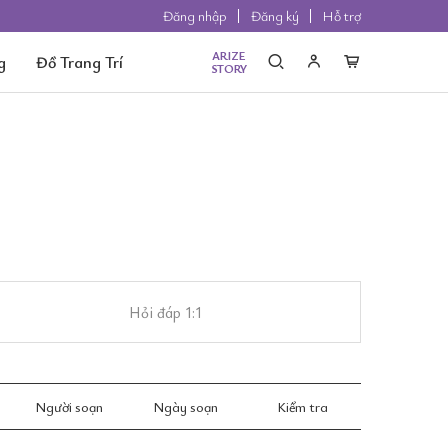
Đăng nhập
Đăng ký
Hỗ trợ
ARIZE
g
Đồ Trang Trí
STORY
Hỏi đáp 1:1
Người soạn
Ngày soạn
Kiểm tra