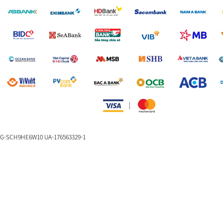
G-SCH9HE6W10 UA-176563329-1