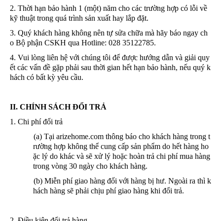
2. Thời hạn bảo hành 1 (một) năm cho các trường hợp có lỗi về
kỹ thuật trong quá trình sản xuất hay lắp đặt.
3. Quý khách hàng không nên tự sửa chữa mà hãy báo ngay ch
o Bộ phận CSKH qua Hotline: 028 35122785.
4. Vui lòng liên hệ với chúng tôi để được hướng dẫn và giải quy
ết các vấn đề gặp phải sau thời gian hết hạn bảo hành, nếu quý k
hách có bất kỳ yêu cầu.
II. CHÍNH SÁCH ĐỔI TRẢ
1. Chi phí đổi trả
(a) Tại arizehome.com thông báo cho khách hàng trong t
rường hợp không thể cung cấp sản phẩm do hết hàng ho
ặc lý do khác và sẽ xử lý hoặc hoàn trả chi phí mua hàng
trong vòng 30 ngày cho khách hàng.
(b) Miễn phí giao hàng đối với hàng bị hư. Ngoài ra thì k
hách hàng sẽ phải chịu phí giao hàng khi đổi trả.
2. Điều kiện đổi trả hàng