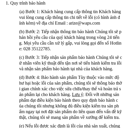
1. Quy trình bảo hành
(a) Bước 1: Khách hàng cung cấp thông tin
Khách hàng
vui lòng cung cấp thông tin chi tiết về lỗi (có hình ảnh đ
ính kèm) về địa chỉ Email : arize@waps.com
(b) Bước 2: Tiếp nhận thông tin bảo hành
Chúng tôi sẽ p
hản hồi yêu cầu của quý khách hàng trong vòng 24 tiến
g. Mọi yêu cầu cần xử lý gấp, vui lòng gọi đến số Hotlin
e: 028 35122785.
(c) Bước 3: Tiếp nhận sản phẩm bảo hành
Chúng tôi sẽ c
ử nhân viên kỹ thuật đến tận nơi sẽ tiến hành kiểm tra lỗi
và nhận sản phẩm bảo hành tại nhà của khách hàng.
(d) Bước 4: Bảo hành sản phẩm
Tùy thuộc vào mức độ
hư hại hoặc lỗi của sản phẩm, chúng tôi sẽ thông báo thờ
i gian chính xác cho việc sửa chữa/thay thế và hoàn trả s
ản phẩm lại cho khách hàng.
Lưu ý
: Đối với những sản
phẩm đạt điều kiện bảo hành theo quy định bảo hành c
ủa chúng tôi nhưng không đủ điều kiện kiểm tra sản ph
ẩm ngay tại nơi đặt sản phẩm do liên quan đến vấn đề kỹ
thật, chúng tôi sẽ mang sản phẩm về xưởng để kiểm tra.
(e) Nếu lỗi được xác định là lỗi của nhà sản xuất, chúng