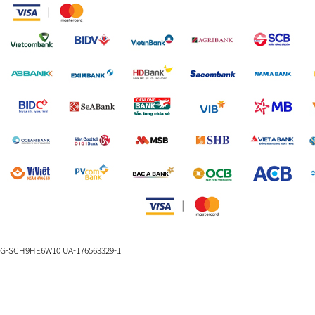
G-SCH9HE6W10 UA-176563329-1