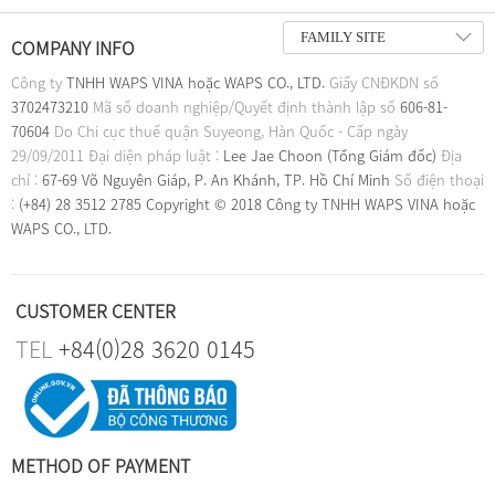
FAMILY SITE
COMPANY INFO
Công ty
TNHH WAPS VINA hoặc WAPS CO., LTD.
Giấy CNĐKDN số
3702473210
Mã số doanh nghiệp/Quyết định thành lập số
606-81-
70604
Do Chi cục thuế quận Suyeong, Hàn Quốc - Cấp ngày
29/09/2011
Đại diện pháp luật :
Lee Jae Choon (Tổng Giám đốc)
Địa
chỉ :
67-69 Võ Nguyên Giáp, P. An Khánh, TP. Hồ Chí Minh
Số điện thoại
:
(+84) 28 3512 2785
Copyright © 2018 Công ty TNHH WAPS VINA hoặc
WAPS CO., LTD.
CUSTOMER CENTER
TEL
+84(0)28 3620 0145
METHOD OF PAYMENT