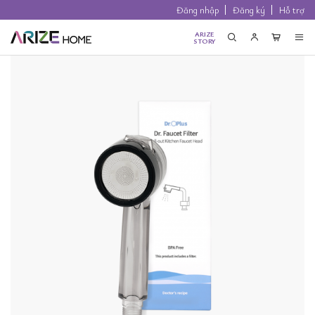
Đăng nhập
Đăng ký
Hỗ trợ
ARIZE
STORY