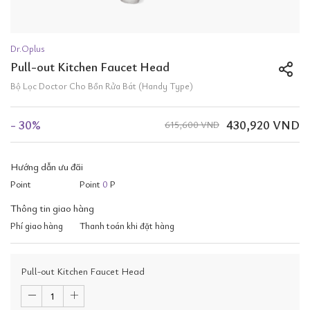
Dr.Oplus
Pull-out Kitchen Faucet Head
Bộ Lọc Doctor Cho Bồn Rửa Bát (Handy Type)
- 30%
430,920 VND
615,600 VND
Hướng dẫn ưu đãi
Point
Point
0
P
Thông tin giao hàng
Phí giao hàng
Thanh toán khi đặt hàng
Pull-out Kitchen Faucet Head