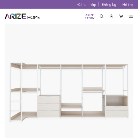
Đăng nhập
Đăng ký
Hỗ trợ
ARIZE
STORY