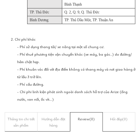
Bình Thạnh
TP. Thủ Đức
Q. 2, Q. 9, Q. Thủ Đức
Bình Dương
TP. Thủ Dầu Một, TP. Thuận An
2. Chi phí khác
- Phí sử dụng thang tải/ xe nâng tại một số chung cư.
- Phí thuê phương tiện vận chuyển khác (xe máy, ba gác..) do đường/
hẻm chật hẹp.
- Phí khuân vác đối với địa điểm không có thang máy và nơi giao hàng ở
từ lầu 3 trở lên.
- Phí cầu đường.
- Chi phi linh kiện phát sinh ngoài danh sách hỗ trợ của Arize (ống
nước, van nối, ốc vít…)
Thông tin chi tiết
Hướng dẫn đặt
Review
(0)
Hỏi đáp
(0)
sản phẩm
hàng