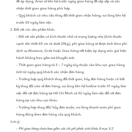
để áp dụng, Arize sẽ liên hệ trước ngày giao hàng để sắp xếp và xác
nhận thời gian giao hàng phù hợp.
- Quý khách có nhu cầu thay đổi thời gian nhận hàng, vui lòng liên hệ
trước 03 ngày làm việc.
2. Đối với các sản phẩm khác
- Đối với sản phẩm có kích thước nhỏ và trọng lượng nhẹ (kích thước
cạnh dài nhất 60 cm và dưới 20kg), phí giao hàng sẽ được tính theo phí
dịch vụ Ahamove, Grab hoặc Giao hàng tiết kiệm áp dụng mức giá hiện
hành không bao gồm mã khuyến mãi.
- Thời gian giao hàng từ 3 – 7 ngày tùy thuộc vào khu vực giao hàng
tính từ ngày quý khách xác nhận đơn hàng.
- Trường hợp quý khách thay đổi thời gian, hủy đơn hàng hoặc có bất
kỳ thay đổi nào về đơn hàng, vui lòng liên hệ hotline trước 01 ngày làm
việc đối với đơn hàng tại Hồ Chí Minh và 02 ngày làm việc đối với đơn
hàng tại các khu vực khác.
- Trường hợp thay đổi/ hủy đơn muộn, vui lòng thanh toán phí giao
hàng đúng theo đơn hàng của quý khách.
Lưu ý:
- Phí giao hàng chưa bao gồm các chi phí phát sinh khác ở mục V.2