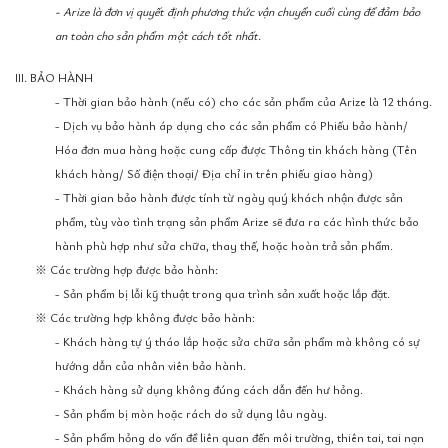
- Arize là đơn vị quyết định phương thức vận chuyển cuối cùng để đảm bảo
an toàn cho sản phẩm một cách tốt nhất.
III. BẢO HÀNH
- Thời gian bảo hành (nếu có) cho các sản phẩm của Arize là 12 tháng.
- Dịch vụ bảo hành áp dụng cho các sản phẩm có Phiếu bảo hành/
Hóa đơn mua hàng hoặc cung cấp được Thông tin khách hàng (Tên
khách hàng/ Số điện thoại/ Địa chỉ in trên phiếu giao hàng)
- Thời gian bảo hành được tính từ ngày quý khách nhận được sản
phẩm, tùy vào tình trạng sản phẩm Arize sẽ đưa ra các hình thức bảo
hành phù hợp như sửa chữa, thay thế, hoặc hoàn trả sản phẩm.
※ Các trường hợp được bảo hành:
- Sản phẩm bị lỗi kỹ thuật trong qua trình sản xuất hoặc lắp đặt.
※ Các trường hợp không được bảo hành:
- Khách hàng tự ý tháo lắp hoặc sửa chữa sản phẩm mà không có sự
hướng dẫn của nhân viên bảo hành.
- Khách hàng sử dụng không đúng cách dẫn đến hư hỏng.
- Sản phẩm bị mòn hoặc rách do sử dụng lâu ngày.
- Sản phẩm hỏng do vấn đề liên quan đến môi trường, thiên tai, tai nạn