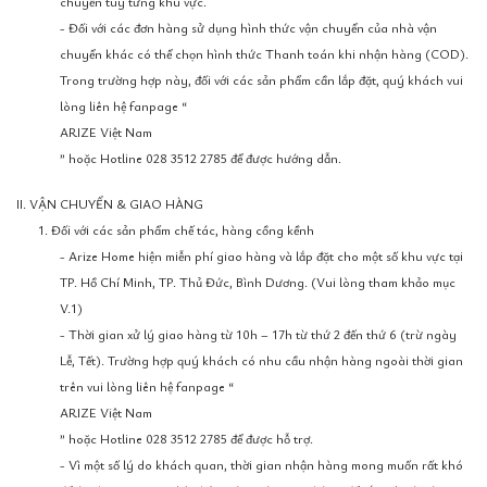
chuyển tùy từng khu vực.
- Đối với các đơn hàng sử dụng hình thức vận chuyển của nhà vận
chuyển khác có thể chọn hình thức Thanh toán khi nhận hàng (COD).
Trong trường hợp này, đối với các sản phẩm cần lắp đặt, quý khách vui
lòng liên hệ fanpage “
ARIZE Việt Nam
” hoặc Hotline 028 3512 2785 để được hướng dẫn.
II. VẬN CHUYỂN & GIAO HÀNG
1. Đối với các sản phẩm chế tác, hàng cồng kềnh
- Arize Home hiện miễn phí giao hàng và lắp đặt cho một số khu vực tại
TP. Hồ Chí Minh, TP. Thủ Đức, Bình Dương. (Vui lòng tham khảo mục
V.1)
- Thời gian xử lý giao hàng từ 10h – 17h từ thứ 2 đến thứ 6 (trừ ngày
Lễ, Tết). Trường hợp quý khách có nhu cầu nhận hàng ngoài thời gian
trên vui lòng liên hệ fanpage “
ARIZE Việt Nam
” hoặc Hotline 028 3512 2785 để được hỗ trợ.
- Vì một số lý do khách quan, thời gian nhận hàng mong muốn rất khó