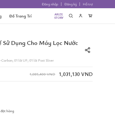
Đăng nhập
Đăng ký
Hỗ trợ
ARIZE
g
Đồ Trang Trí
STORY
hế Sử Dụng Cho Máy Lọc Nước
Carbon; 01 lõi UF; 01 lõi Post Sliver
1,031,130 VND
1,085,400 VND
 đặt hàng