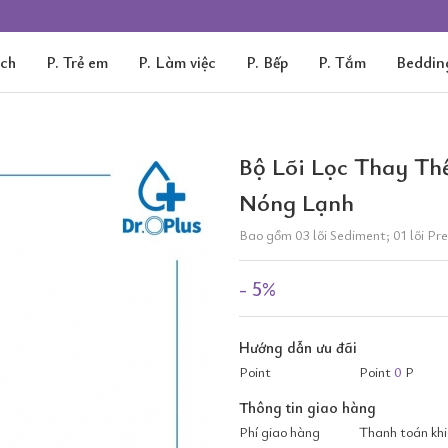
ách
P. Trẻ em
P. Làm việc
P. Bếp
P. Tắm
Beddin
Bộ Lõi Lọc Thay T
Nóng Lạnh
Bao gồm 03 lõi Sediment; 01 lõi Pre-
- 5%
Hướng dẫn ưu đãi
Point
Point
0
P
Thông tin giao hàng
Phí giao hàng
Thanh toán khi