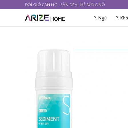
ĐỔI GIÓ CĂN HỘ - SĂN DEAL HÈ BÙNG NỔ
P. Ngủ
P. Kh