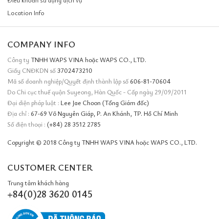
Điều khoản sử dụng dịch vụ
Location Info
COMPANY INFO
Công ty
TNHH WAPS VINA hoặc WAPS CO., LTD.
Giấy CNĐKDN số
3702473210
Mã số doanh nghiệp/Quyết định thành lập số
606-81-70604
Do Chi cục thuế quận Suyeong, Hàn Quốc - Cấp ngày 29/09/2011
Đại diện pháp luật :
Lee Jae Choon (Tổng Giám đốc)
Địa chỉ :
67-69 Võ Nguyên Giáp, P. An Khánh, TP. Hồ Chí Minh
Số điện thoại :
(+84) 28 3512 2785
Copyright © 2018 Công ty TNHH WAPS VINA hoặc WAPS CO., LTD.
CUSTOMER CENTER
Trung tâm khách hàng
+84(0)28 3620 0145