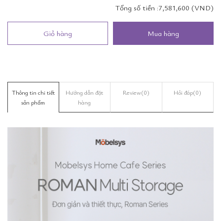
Tổng số tiền :
7,581,600 (VND)
Giỏ hàng
Mua hàng
Thông tin chi tiết
Hướng dẫn đặt
Review
(0)
Hỏi đáp
(0)
sản phẩm
hàng