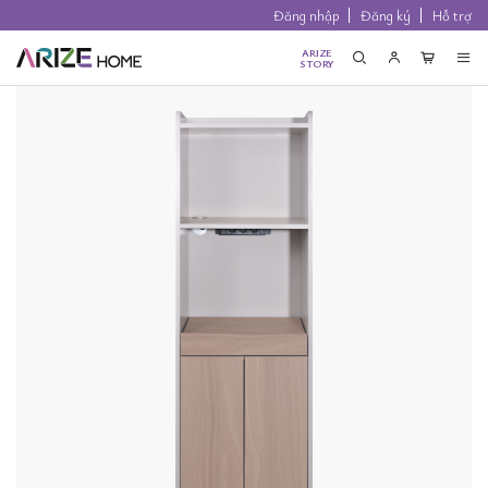
Đăng nhập
Đăng ký
Hỗ trợ
ARIZE
STORY