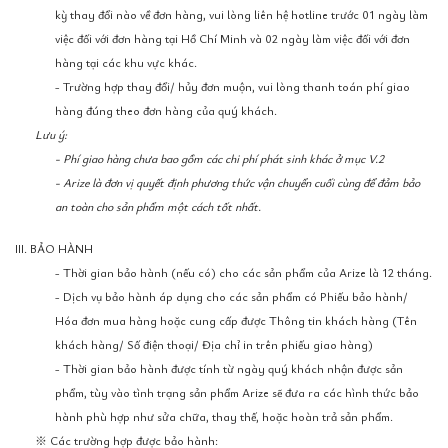
kỳ thay đổi nào về đơn hàng, vui lòng liên hệ hotline trước 01 ngày làm
việc đối với đơn hàng tại Hồ Chí Minh và 02 ngày làm việc đối với đơn
hàng tại các khu vực khác.
- Trường hợp thay đổi/ hủy đơn muộn, vui lòng thanh toán phí giao
hàng đúng theo đơn hàng của quý khách.
Lưu ý:
- Phí giao hàng chưa bao gồm các chi phí phát sinh khác ở mục V.2
- Arize là đơn vị quyết định phương thức vận chuyển cuối cùng để đảm bảo
an toàn cho sản phẩm một cách tốt nhất.
III. BẢO HÀNH
- Thời gian bảo hành (nếu có) cho các sản phẩm của Arize là 12 tháng.
- Dịch vụ bảo hành áp dụng cho các sản phẩm có Phiếu bảo hành/
Hóa đơn mua hàng hoặc cung cấp được Thông tin khách hàng (Tên
khách hàng/ Số điện thoại/ Địa chỉ in trên phiếu giao hàng)
- Thời gian bảo hành được tính từ ngày quý khách nhận được sản
phẩm, tùy vào tình trạng sản phẩm Arize sẽ đưa ra các hình thức bảo
hành phù hợp như sửa chữa, thay thế, hoặc hoàn trả sản phẩm.
※ Các trường hợp được bảo hành: