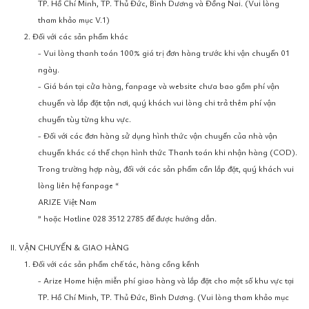
TP. Hồ Chí Minh, TP. Thủ Đức, Bình Dương và Đồng Nai. (Vui lòng
tham khảo mục V.1)
2. Đối với các sản phẩm khác
- Vui lòng thanh toán 100% giá trị đơn hàng trước khi vận chuyển 01
ngày.
- Giá bán tại cửa hàng, fanpage và website chưa bao gồm phí vận
chuyển và lắp đặt tận nơi, quý khách vui lòng chi trả thêm phí vận
chuyển tùy từng khu vực.
- Đối với các đơn hàng sử dụng hình thức vận chuyển của nhà vận
chuyển khác có thể chọn hình thức Thanh toán khi nhận hàng (COD).
Trong trường hợp này, đối với các sản phẩm cần lắp đặt, quý khách vui
lòng liên hệ fanpage “
ARIZE Việt Nam
” hoặc Hotline 028 3512 2785 để được hướng dẫn.
II. VẬN CHUYỂN & GIAO HÀNG
1. Đối với các sản phẩm chế tác, hàng cồng kềnh
- Arize Home hiện miễn phí giao hàng và lắp đặt cho một số khu vực tại
TP. Hồ Chí Minh, TP. Thủ Đức, Bình Dương. (Vui lòng tham khảo mục