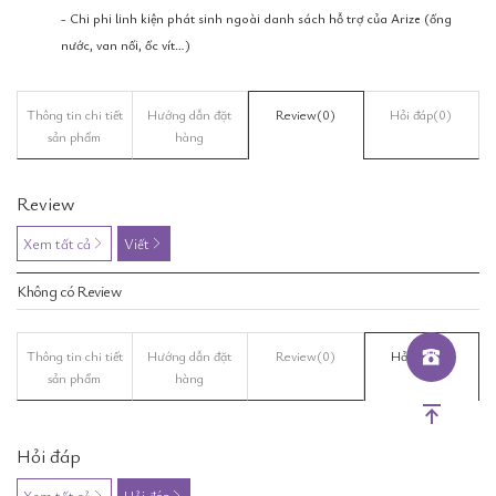
- Chi phi linh kiện phát sinh ngoài danh sách hỗ trợ của Arize (ống
nước, van nối, ốc vít…)
Thông tin chi tiết
Hướng dẫn đặt
Review
(0)
Hỏi đáp
(0)
sản phẩm
hàng
Review
Xem tất cả
Viết
Không có Review
Thông tin chi tiết
Hướng dẫn đặt
Review
(0)
Hỏi đáp
(0)
sản phẩm
hàng
Hỏi đáp