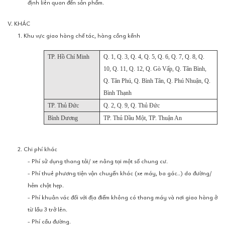
định liên quan đến sản phẩm.
V. KHÁC
1. Khu vực giao hàng chế tác, hàng cồng kềnh
TP. Hồ Chí Minh
Q. 1, Q. 3, Q. 4, Q. 5, Q. 6, Q. 7, Q. 8, Q.
10, Q. 11, Q. 12, Q. Gò Vấp, Q. Tân Bình,
Q. Tân Phú, Q. Bình Tân, Q. Phú Nhuận, Q.
Bình Thạnh
TP. Thủ Đức
Q. 2, Q. 9, Q. Thủ Đức
Bình Dương
TP. Thủ Dầu Một, TP. Thuận An
2. Chi phí khác
- Phí sử dụng thang tải/ xe nâng tại một số chung cư.
- Phí thuê phương tiện vận chuyển khác (xe máy, ba gác..) do đường/
hẻm chật hẹp.
- Phí khuân vác đối với địa điểm không có thang máy và nơi giao hàng ở
từ lầu 3 trở lên.
- Phí cầu đường.