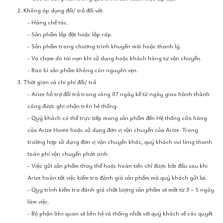
2. Không áp dụng đổi/ trả đối với:
- Hàng chế tác.
- Sản phẩm lắp đặt hoặc lắp ráp.
- Sản phẩm trong chương trình khuyến mãi hoặc thanh lý.
- Va chạm do tai nạn khi sử dụng hoặc khách hàng tự vận chuyển.
- Bao bì sản phẩm không còn nguyên vẹn.
3. Thời gian và chi phí đổi/ trả
- Arize hỗ trợ đổi trả trong vòng 07 ngày kể từ ngày giao hành thành
công được ghi nhận trên hệ thống.
- Quý khách có thể trực tiếp mang sản phẩm đến Hệ thống cửa hàng
của Arize Home hoặc sử dụng đơn vị vận chuyển của Arize. Trong
trường hợp sử dụng đơn vị vận chuyển khác, quý khách vui lòng thanh
toán phí vận chuyển phát sinh.
- Việc gửi sản phẩm thay thế hoặc hoàn tiền chỉ được bắt đầu sau khi
Arize hoàn tất việc kiểm tra đánh giá sản phẩm mà quý khách gửi lại.
- Quy trình kiểm tra đánh giá chất lượng sản phẩm sẽ mất từ 3 – 5 ngày
làm việc.
- Bộ phận liên quan sẽ liên hệ và thống nhất với quý khách về các quyết