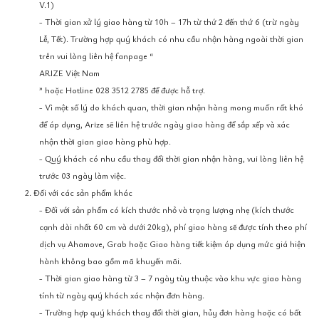
V.1)
- Thời gian xử lý giao hàng từ 10h – 17h từ thứ 2 đến thứ 6 (trừ ngày
Lễ, Tết). Trường hợp quý khách có nhu cầu nhận hàng ngoài thời gian
trên vui lòng liên hệ fanpage “
ARIZE Việt Nam
” hoặc Hotline 028 3512 2785 để được hỗ trợ.
- Vì một số lý do khách quan, thời gian nhận hàng mong muốn rất khó
để áp dụng, Arize sẽ liên hệ trước ngày giao hàng để sắp xếp và xác
nhận thời gian giao hàng phù hợp.
- Quý khách có nhu cầu thay đổi thời gian nhận hàng, vui lòng liên hệ
trước 03 ngày làm việc.
2. Đối với các sản phẩm khác
- Đối với sản phẩm có kích thước nhỏ và trọng lượng nhẹ (kích thước
cạnh dài nhất 60 cm và dưới 20kg), phí giao hàng sẽ được tính theo phí
dịch vụ Ahamove, Grab hoặc Giao hàng tiết kiệm áp dụng mức giá hiện
hành không bao gồm mã khuyến mãi.
- Thời gian giao hàng từ 3 – 7 ngày tùy thuộc vào khu vực giao hàng
tính từ ngày quý khách xác nhận đơn hàng.
- Trường hợp quý khách thay đổi thời gian, hủy đơn hàng hoặc có bất