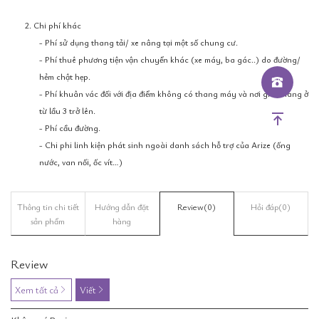
2. Chi phí khác
- Phí sử dụng thang tải/ xe nâng tại một số chung cư.
- Phí thuê phương tiện vận chuyển khác (xe máy, ba gác..) do đường/
hẻm chật hẹp.
- Phí khuân vác đối với địa điểm không có thang máy và nơi giao hàng ở
từ lầu 3 trở lên.
- Phí cầu đường.
- Chi phi linh kiện phát sinh ngoài danh sách hỗ trợ của Arize (ống
nước, van nối, ốc vít…)
Thông tin chi tiết
Hướng dẫn đặt
Review
(0)
Hỏi đáp
(0)
sản phẩm
hàng
Review
Xem tất cả
Viết