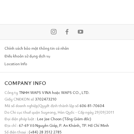
Chính sách bảo mật thông tin cá nhân
Điều khoản sử dụng dịch vụ
Location Info
COMPANY INFO
Công ty
TNHH WAPS VINA hoặc WAPS CO., LTD.
Giấy CNĐKDN số
3702473210
Mã số doanh nghiệp/Quyết định thành lập số
606-81-70604
Do Chi cục thuế quận Suyeong, Hàn Quốc - Cấp ngày 29/09/2011
Đại diện pháp luật :
Lee Jae Choon (Tổng Giám đốc)
Địa chỉ :
67-69 Võ Nguyên Giáp, P. An Khánh, TP. Hồ Chí Minh
Số điện thoại :
(+84) 28 3512 2785