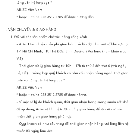
lòng liên hệ fanpage “
ARIZE Việt Nam
” hoặc Hotline 028 3512 2785 để được hướng dẫn.
II. VẬN CHUYỂN & GIAO HÀNG
1. Đối với các sản phẩm chế tác, hàng cồng kềnh
- Arize Home hiện miễn phí giao hàng và lắp đặt cho một số khu vực tại
TP. Hồ Chí Minh, TP. Thủ Đức, Bình Dương. (Vui lòng tham khảo mục
V.1)
- Thời gian xử lý giao hàng từ 10h – 17h từ thứ 2 đến thứ 6 (trừ ngày
Lễ, Tết). Trường hợp quý khách có nhu cầu nhận hàng ngoài thời gian
trên vui lòng liên hệ fanpage “
ARIZE Việt Nam
” hoặc Hotline 028 3512 2785 để được hỗ trợ.
- Vì một số lý do khách quan, thời gian nhận hàng mong muốn rất khó
để áp dụng, Arize sẽ liên hệ trước ngày giao hàng để sắp xếp và xác
nhận thời gian giao hàng phù hợp.
- Quý khách có nhu cầu thay đổi thời gian nhận hàng, vui lòng liên hệ
trước 03 ngày làm việc.