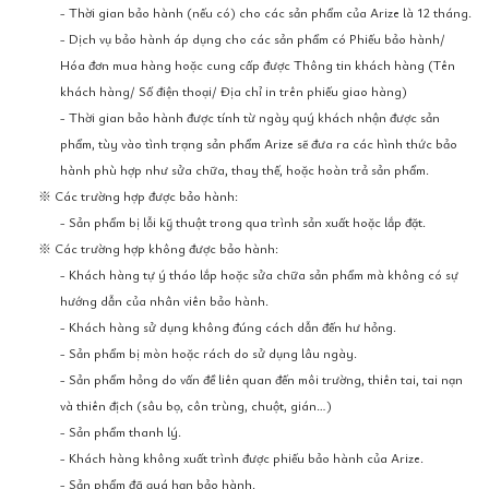
- Thời gian bảo hành (nếu có) cho các sản phẩm của Arize là 12 tháng.
- Dịch vụ bảo hành áp dụng cho các sản phẩm có Phiếu bảo hành/
Hóa đơn mua hàng hoặc cung cấp được Thông tin khách hàng (Tên
khách hàng/ Số điện thoại/ Địa chỉ in trên phiếu giao hàng)
- Thời gian bảo hành được tính từ ngày quý khách nhận được sản
phẩm, tùy vào tình trạng sản phẩm Arize sẽ đưa ra các hình thức bảo
hành phù hợp như sửa chữa, thay thế, hoặc hoàn trả sản phẩm.
※ Các trường hợp được bảo hành:
- Sản phẩm bị lỗi kỹ thuật trong qua trình sản xuất hoặc lắp đặt.
※ Các trường hợp không được bảo hành:
- Khách hàng tự ý tháo lắp hoặc sửa chữa sản phẩm mà không có sự
hướng dẫn của nhân viên bảo hành.
- Khách hàng sử dụng không đúng cách dẫn đến hư hỏng.
- Sản phẩm bị mòn hoặc rách do sử dụng lâu ngày.
- Sản phẩm hỏng do vấn đề liên quan đến môi trường, thiên tai, tai nạn
và thiên địch (sâu bọ, côn trùng, chuột, gián…)
- Sản phẩm thanh lý.
- Khách hàng không xuất trình được phiếu bảo hành của Arize.
- Sản phẩm đã quá hạn bảo hành.