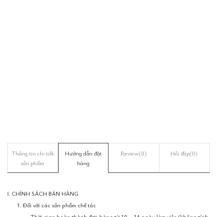
Thông tin chi tiết
Hướng dẫn đặt
Review
(0)
Hỏi đáp
(0)
sản phẩm
hàng
I. CHÍNH SÁCH BÁN HÀNG
1. Đối với các sản phẩm chế tác
- Thời gian hoàn thành đơn hàng từ 10 – 14 ngày làm việc (không tính