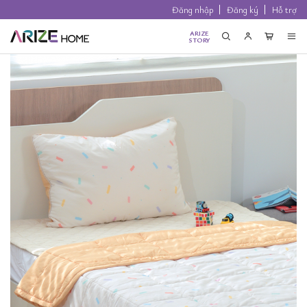
Đăng nhập
Đăng ký
Hỗ trợ
ARIZE
STORY