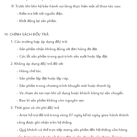
※ Trước khi liên hệ bảo hành vui lòng thực hiện một số thao tác sau:
- Kiểm tra kết nối nguồn điện.
- Khởi động lại sản phẩm.
IV. CHÍNH SÁCH ĐỔI/ TRẢ
1. Các trường hợp áp dụng đổi/ trả:
- Sản phẩm nhận không đúng với đơn hàng đã đặt.
- Các lỗi sản phẩm trong quá trình sản xuất hoặc lắp đặt.
2. Không áp dụng đổi/ trả đối với:
- Hàng chế tác.
- Sản phẩm lắp đặt hoặc lắp ráp.
- Sản phẩm trong chương trình khuyến mãi hoặc thanh lý.
- Va chạm do tai nạn khi sử dụng hoặc khách hàng tự vận chuyển.
- Bao bì sản phẩm không còn nguyên vẹn.
3. Thời gian và chi phí đổi/ trả
- Arize hỗ trợ đổi trả trong vòng 07 ngày kể từ ngày giao hành thành
công được ghi nhận trên hệ thống.
- Quý khách có thể trực tiếp mang sản phẩm đến Hệ thống cửa hàng
của Arize Home hoặc sử dụng đơn vị vận chuyển của Arize. Trong