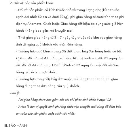
2. Đối với các sản phẩm khác
- Đối với sản phẩm có kích thước nhỏ và trọng lượng nhẹ (kích thước
cạnh dài nhất 60 cm và dưới 20kg), phí giao hàng sẽ được tính theo phí
dịch vụ Ahamove, Grab hoặc Giao hàng tiết kiệm áp dụng mức giá hiện
hành không bao gồm mã khuyến mãi.
- Thời gian giao hàng từ 3 – 7 ngày tùy thuộc vào khu vực giao hàng
tính từ ngày quý khách xác nhận đơn hàng.
- Trường hợp quý khách thay đổi thời gian, hủy đơn hàng hoặc có bất
kỳ thay đổi nào về đơn hàng, vui lòng liên hệ hotline trước 01 ngày làm
việc đối với đơn hàng tại Hồ Chí Minh và 02 ngày làm việc đối với đơn
hàng tại các khu vực khác.
- Trường hợp thay đổi/ hủy đơn muộn, vui lòng thanh toán phí giao
hàng đúng theo đơn hàng của quý khách.
Lưu ý:
- Phí giao hàng chưa bao gồm các chi phí phát sinh khác ở mục V.2
- Arize là đơn vị quyết định phương thức vận chuyển cuối cùng để đảm bảo
an toàn cho sản phẩm một cách tốt nhất.
III. BẢO HÀNH