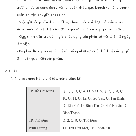
trường hợp sử dụng đơn vị vận chuyển khác, quý khách vui lòng thanh
toán phí vận chuyển phát sinh.
- Việc gửi sản phẩm thay thế hoặc hoàn tiền chỉ được bắt đầu sau khi
Arize hoàn tất việc kiểm tra đánh giá sản phẩm mà quý khách gửi lại.
- Quy trình kiểm tra đánh giá chất lượng sản phẩm sẽ mất từ 3 – 5 ngày
làm việc.
- Bộ phận liên quan sẽ liên hệ và thống nhất với quý khách về các quyết
định liên quan đến sản phẩm.
V. KHÁC
1. Khu vực giao hàng chế tác, hàng cồng kềnh
TP. Hồ Chí Minh
Q. 1, Q. 3, Q. 4, Q. 5, Q. 6, Q. 7, Q. 8, Q.
10, Q. 11, Q. 12, Q. Gò Vấp, Q. Tân Bình,
Q. Tân Phú, Q. Bình Tân, Q. Phú Nhuận, Q.
Bình Thạnh
TP. Thủ Đức
Q. 2, Q. 9, Q. Thủ Đức
Bình Dương
TP. Thủ Dầu Một, TP. Thuận An