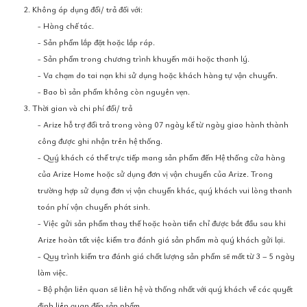
2. Không áp dụng đổi/ trả đối với:
- Hàng chế tác.
- Sản phẩm lắp đặt hoặc lắp ráp.
- Sản phẩm trong chương trình khuyến mãi hoặc thanh lý.
- Va chạm do tai nạn khi sử dụng hoặc khách hàng tự vận chuyển.
- Bao bì sản phẩm không còn nguyên vẹn.
3. Thời gian và chi phí đổi/ trả
- Arize hỗ trợ đổi trả trong vòng 07 ngày kể từ ngày giao hành thành
công được ghi nhận trên hệ thống.
- Quý khách có thể trực tiếp mang sản phẩm đến Hệ thống cửa hàng
của Arize Home hoặc sử dụng đơn vị vận chuyển của Arize. Trong
trường hợp sử dụng đơn vị vận chuyển khác, quý khách vui lòng thanh
toán phí vận chuyển phát sinh.
- Việc gửi sản phẩm thay thế hoặc hoàn tiền chỉ được bắt đầu sau khi
Arize hoàn tất việc kiểm tra đánh giá sản phẩm mà quý khách gửi lại.
- Quy trình kiểm tra đánh giá chất lượng sản phẩm sẽ mất từ 3 – 5 ngày
làm việc.
- Bộ phận liên quan sẽ liên hệ và thống nhất với quý khách về các quyết
định liên quan đến sản phẩm.