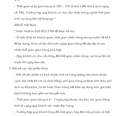
- Thời gian xử lý giao hàng từ 10h – 17h từ thứ 2 đến thứ 6 (trừ ngày
Lễ, Tết). Trường hợp quý khách có nhu cầu nhận hàng ngoài thời gian
trên vui lòng liên hệ fanpage “
ARIZE Việt Nam
” hoặc Hotline 028 3512 2785 để được hỗ trợ.
- Vì một số lý do khách quan, thời gian nhận hàng mong muốn rất khó
để áp dụng, Arize sẽ liên hệ trước ngày giao hàng để sắp xếp và xác
nhận thời gian giao hàng phù hợp.
- Quý khách có nhu cầu thay đổi thời gian nhận hàng, vui lòng liên hệ
trước 03 ngày làm việc.
2. Đối với các sản phẩm khác
- Đối với sản phẩm có kích thước nhỏ và trọng lượng nhẹ (kích thước
cạnh dài nhất 60 cm và dưới 20kg), phí giao hàng sẽ được tính theo phí
dịch vụ Ahamove, Grab hoặc Giao hàng tiết kiệm áp dụng mức giá hiện
hành không bao gồm mã khuyến mãi.
- Thời gian giao hàng từ 3 – 7 ngày tùy thuộc vào khu vực giao hàng
tính từ ngày quý khách xác nhận đơn hàng.
- Trường hợp quý khách thay đổi thời gian, hủy đơn hàng hoặc có bất