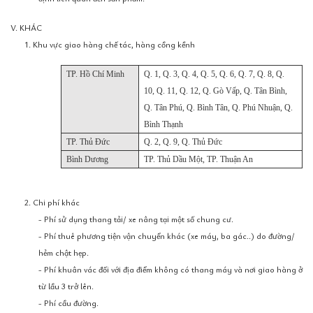
V. KHÁC
1. Khu vực giao hàng chế tác, hàng cồng kềnh
TP. Hồ Chí Minh
Q. 1, Q. 3, Q. 4, Q. 5, Q. 6, Q. 7, Q. 8, Q.
10, Q. 11, Q. 12, Q. Gò Vấp, Q. Tân Bình,
Q. Tân Phú, Q. Bình Tân, Q. Phú Nhuận, Q.
Bình Thạnh
TP. Thủ Đức
Q. 2, Q. 9, Q. Thủ Đức
Bình Dương
TP. Thủ Dầu Một, TP. Thuận An
2. Chi phí khác
- Phí sử dụng thang tải/ xe nâng tại một số chung cư.
- Phí thuê phương tiện vận chuyển khác (xe máy, ba gác..) do đường/
hẻm chật hẹp.
- Phí khuân vác đối với địa điểm không có thang máy và nơi giao hàng ở
từ lầu 3 trở lên.
- Phí cầu đường.