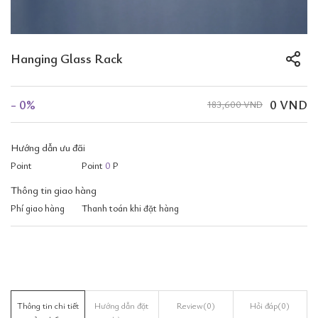
Hanging Glass Rack
- 0%
0 VND
183,600 VND
Hướng dẫn ưu đãi
Point
Point
0
P
Thông tin giao hàng
Phí giao hàng
Thanh toán khi đặt hàng
Thông tin chi tiết
Hướng dẫn đặt
Review
(0)
Hỏi đáp
(0)