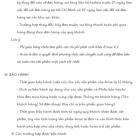
kỳ thay đổi nào về đơn hàng, vui lòng liên hệ hotline trước 01 ngày làm
việc đối với đơn hàng tại Hồ Chí Minh và 02 ngày làm việc đối với đơn
hàng tại các khu vực khác.
- Trường hợp thay đổi/ hủy đơn muộn, vui lòng thanh toán phí giao
hàng đúng theo đơn hàng của quý khách.
Lưu ý:
- Phí giao hàng chưa bao gồm các chi phí phát sinh khác ở mục V.2
- Arize là đơn vị quyết định phương thức vận chuyển cuối cùng để đảm bảo
an toàn cho sản phẩm một cách tốt nhất.
III. BẢO HÀNH
- Thời gian bảo hành (nếu có) cho các sản phẩm của Arize là 12 tháng.
- Dịch vụ bảo hành áp dụng cho các sản phẩm có Phiếu bảo hành/
Hóa đơn mua hàng hoặc cung cấp được Thông tin khách hàng (Tên
khách hàng/ Số điện thoại/ Địa chỉ in trên phiếu giao hàng)
- Thời gian bảo hành được tính từ ngày quý khách nhận được sản
phẩm, tùy vào tình trạng sản phẩm Arize sẽ đưa ra các hình thức bảo
hành phù hợp như sửa chữa, thay thế, hoặc hoàn trả sản phẩm.
※ Các trường hợp được bảo hành: