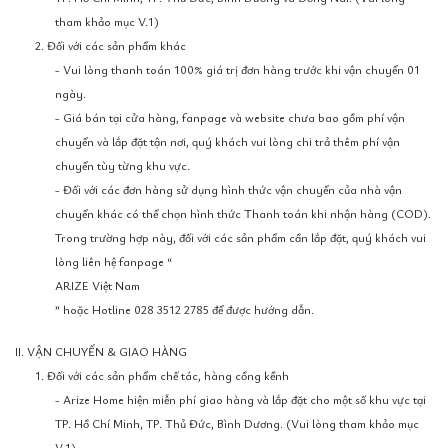
tham khảo mục V.1)
2. Đối với các sản phẩm khác
- Vui lòng thanh toán 100% giá trị đơn hàng trước khi vận chuyển 01
ngày.
- Giá bán tại cửa hàng, fanpage và website chưa bao gồm phí vận
chuyển và lắp đặt tận nơi, quý khách vui lòng chi trả thêm phí vận
chuyển tùy từng khu vực.
- Đối với các đơn hàng sử dụng hình thức vận chuyển của nhà vận
chuyển khác có thể chọn hình thức Thanh toán khi nhận hàng (COD).
Trong trường hợp này, đối với các sản phẩm cần lắp đặt, quý khách vui
lòng liên hệ fanpage “
ARIZE Việt Nam
” hoặc Hotline 028 3512 2785 để được hướng dẫn.
II. VẬN CHUYỂN & GIAO HÀNG
1. Đối với các sản phẩm chế tác, hàng cồng kềnh
- Arize Home hiện miễn phí giao hàng và lắp đặt cho một số khu vực tại
TP. Hồ Chí Minh, TP. Thủ Đức, Bình Dương. (Vui lòng tham khảo mục
V.1)