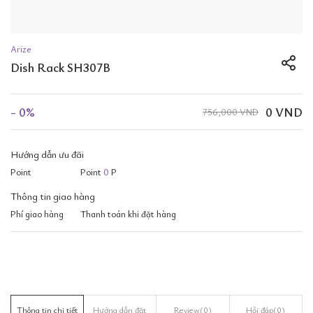
Arize
Dish Rack SH307B
- 0%
0 VND
756,000 VND
Hướng dẫn ưu đãi
Point
Point
0
P
Thông tin giao hàng
Phí giao hàng
Thanh toán khi đặt hàng
Thông tin chi tiết
Hướng dẫn đặt
Review
(0)
Hỏi đáp
(0)