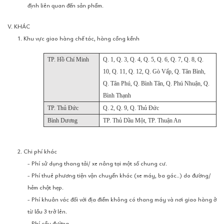
định liên quan đến sản phẩm.
V. KHÁC
1. Khu vực giao hàng chế tác, hàng cồng kềnh
TP. Hồ Chí Minh
Q. 1, Q. 3, Q. 4, Q. 5, Q. 6, Q. 7, Q. 8, Q.
10, Q. 11, Q. 12, Q. Gò Vấp, Q. Tân Bình,
Q. Tân Phú, Q. Bình Tân, Q. Phú Nhuận, Q.
Bình Thạnh
TP. Thủ Đức
Q. 2, Q. 9, Q. Thủ Đức
Bình Dương
TP. Thủ Dầu Một, TP. Thuận An
2. Chi phí khác
- Phí sử dụng thang tải/ xe nâng tại một số chung cư.
- Phí thuê phương tiện vận chuyển khác (xe máy, ba gác..) do đường/
hẻm chật hẹp.
- Phí khuân vác đối với địa điểm không có thang máy và nơi giao hàng ở
từ lầu 3 trở lên.
- Phí cầu đường.