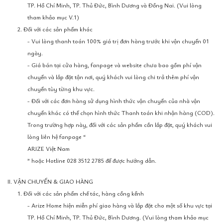
TP. Hồ Chí Minh, TP. Thủ Đức, Bình Dương và Đồng Nai. (Vui lòng
tham khảo mục V.1)
2. Đối với các sản phẩm khác
- Vui lòng thanh toán 100% giá trị đơn hàng trước khi vận chuyển 01
ngày.
- Giá bán tại cửa hàng, fanpage và website chưa bao gồm phí vận
chuyển và lắp đặt tận nơi, quý khách vui lòng chi trả thêm phí vận
chuyển tùy từng khu vực.
- Đối với các đơn hàng sử dụng hình thức vận chuyển của nhà vận
chuyển khác có thể chọn hình thức Thanh toán khi nhận hàng (COD).
Trong trường hợp này, đối với các sản phẩm cần lắp đặt, quý khách vui
lòng liên hệ fanpage “
ARIZE Việt Nam
” hoặc Hotline 028 3512 2785 để được hướng dẫn.
II. VẬN CHUYỂN & GIAO HÀNG
1. Đối với các sản phẩm chế tác, hàng cồng kềnh
- Arize Home hiện miễn phí giao hàng và lắp đặt cho một số khu vực tại
TP. Hồ Chí Minh, TP. Thủ Đức, Bình Dương. (Vui lòng tham khảo mục