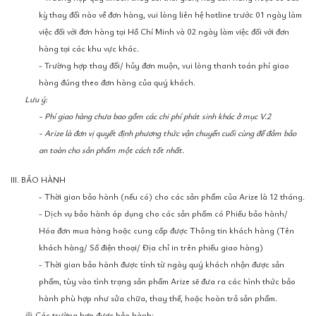
kỳ thay đổi nào về đơn hàng, vui lòng liên hệ hotline trước 01 ngày làm
việc đối với đơn hàng tại Hồ Chí Minh và 02 ngày làm việc đối với đơn
hàng tại các khu vực khác.
- Trường hợp thay đổi/ hủy đơn muộn, vui lòng thanh toán phí giao
hàng đúng theo đơn hàng của quý khách.
Lưu ý:
- Phí giao hàng chưa bao gồm các chi phí phát sinh khác ở mục V.2
- Arize là đơn vị quyết định phương thức vận chuyển cuối cùng để đảm bảo
an toàn cho sản phẩm một cách tốt nhất.
III. BẢO HÀNH
- Thời gian bảo hành (nếu có) cho các sản phẩm của Arize là 12 tháng.
- Dịch vụ bảo hành áp dụng cho các sản phẩm có Phiếu bảo hành/
Hóa đơn mua hàng hoặc cung cấp được Thông tin khách hàng (Tên
khách hàng/ Số điện thoại/ Địa chỉ in trên phiếu giao hàng)
- Thời gian bảo hành được tính từ ngày quý khách nhận được sản
phẩm, tùy vào tình trạng sản phẩm Arize sẽ đưa ra các hình thức bảo
hành phù hợp như sửa chữa, thay thế, hoặc hoàn trả sản phẩm.
※ Các trường hợp được bảo hành: