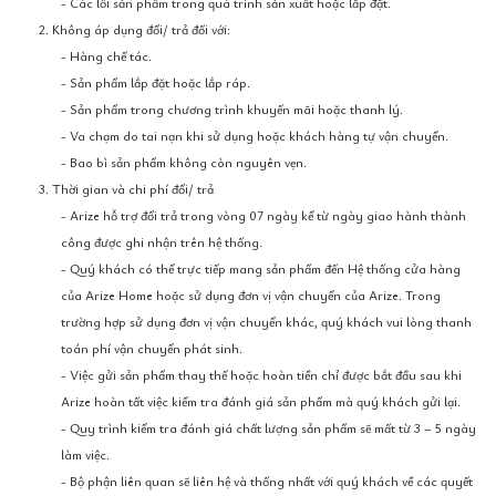
- Các lỗi sản phẩm trong quá trình sản xuất hoặc lắp đặt.
2. Không áp dụng đổi/ trả đối với:
- Hàng chế tác.
- Sản phẩm lắp đặt hoặc lắp ráp.
- Sản phẩm trong chương trình khuyến mãi hoặc thanh lý.
- Va chạm do tai nạn khi sử dụng hoặc khách hàng tự vận chuyển.
- Bao bì sản phẩm không còn nguyên vẹn.
3. Thời gian và chi phí đổi/ trả
- Arize hỗ trợ đổi trả trong vòng 07 ngày kể từ ngày giao hành thành
công được ghi nhận trên hệ thống.
- Quý khách có thể trực tiếp mang sản phẩm đến Hệ thống cửa hàng
của Arize Home hoặc sử dụng đơn vị vận chuyển của Arize. Trong
trường hợp sử dụng đơn vị vận chuyển khác, quý khách vui lòng thanh
toán phí vận chuyển phát sinh.
- Việc gửi sản phẩm thay thế hoặc hoàn tiền chỉ được bắt đầu sau khi
Arize hoàn tất việc kiểm tra đánh giá sản phẩm mà quý khách gửi lại.
- Quy trình kiểm tra đánh giá chất lượng sản phẩm sẽ mất từ 3 – 5 ngày
làm việc.
- Bộ phận liên quan sẽ liên hệ và thống nhất với quý khách về các quyết