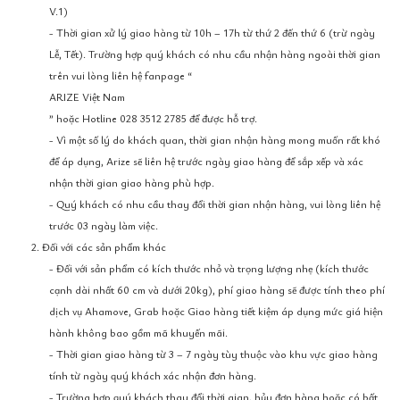
V.1)
- Thời gian xử lý giao hàng từ 10h – 17h từ thứ 2 đến thứ 6 (trừ ngày
Lễ, Tết). Trường hợp quý khách có nhu cầu nhận hàng ngoài thời gian
trên vui lòng liên hệ fanpage “
ARIZE Việt Nam
” hoặc Hotline 028 3512 2785 để được hỗ trợ.
- Vì một số lý do khách quan, thời gian nhận hàng mong muốn rất khó
để áp dụng, Arize sẽ liên hệ trước ngày giao hàng để sắp xếp và xác
nhận thời gian giao hàng phù hợp.
- Quý khách có nhu cầu thay đổi thời gian nhận hàng, vui lòng liên hệ
trước 03 ngày làm việc.
2. Đối với các sản phẩm khác
- Đối với sản phẩm có kích thước nhỏ và trọng lượng nhẹ (kích thước
cạnh dài nhất 60 cm và dưới 20kg), phí giao hàng sẽ được tính theo phí
dịch vụ Ahamove, Grab hoặc Giao hàng tiết kiệm áp dụng mức giá hiện
hành không bao gồm mã khuyến mãi.
- Thời gian giao hàng từ 3 – 7 ngày tùy thuộc vào khu vực giao hàng
tính từ ngày quý khách xác nhận đơn hàng.
- Trường hợp quý khách thay đổi thời gian, hủy đơn hàng hoặc có bất