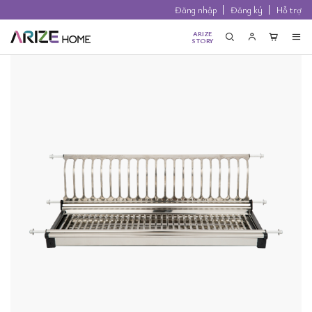
Đăng nhập
Đăng ký
Hỗ trợ
ARIZE
STORY