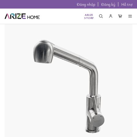
Đăng nhập
Đăng ký
Hỗ trợ
ARIZE
STORY