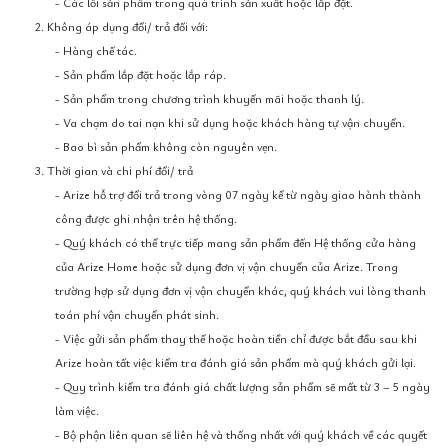
- Các lỗi sản phẩm trong quá trình sản xuất hoặc lắp đặt.
2. Không áp dụng đổi/ trả đối với:
- Hàng chế tác.
- Sản phẩm lắp đặt hoặc lắp ráp.
- Sản phẩm trong chương trình khuyến mãi hoặc thanh lý.
- Va chạm do tai nạn khi sử dụng hoặc khách hàng tự vận chuyển.
- Bao bì sản phẩm không còn nguyên vẹn.
3. Thời gian và chi phí đổi/ trả
- Arize hỗ trợ đổi trả trong vòng 07 ngày kể từ ngày giao hành thành
công được ghi nhận trên hệ thống.
- Quý khách có thể trực tiếp mang sản phẩm đến Hệ thống cửa hàng
của Arize Home hoặc sử dụng đơn vị vận chuyển của Arize. Trong
trường hợp sử dụng đơn vị vận chuyển khác, quý khách vui lòng thanh
toán phí vận chuyển phát sinh.
- Việc gửi sản phẩm thay thế hoặc hoàn tiền chỉ được bắt đầu sau khi
Arize hoàn tất việc kiểm tra đánh giá sản phẩm mà quý khách gửi lại.
- Quy trình kiểm tra đánh giá chất lượng sản phẩm sẽ mất từ 3 – 5 ngày
làm việc.
- Bộ phận liên quan sẽ liên hệ và thống nhất với quý khách về các quyết