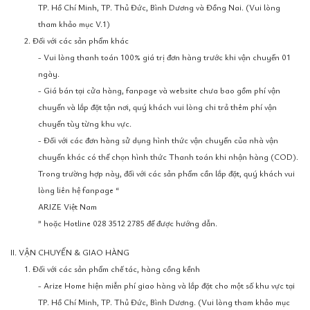
TP. Hồ Chí Minh, TP. Thủ Đức, Bình Dương và Đồng Nai. (Vui lòng
tham khảo mục V.1)
2. Đối với các sản phẩm khác
- Vui lòng thanh toán 100% giá trị đơn hàng trước khi vận chuyển 01
ngày.
- Giá bán tại cửa hàng, fanpage và website chưa bao gồm phí vận
chuyển và lắp đặt tận nơi, quý khách vui lòng chi trả thêm phí vận
chuyển tùy từng khu vực.
- Đối với các đơn hàng sử dụng hình thức vận chuyển của nhà vận
chuyển khác có thể chọn hình thức Thanh toán khi nhận hàng (COD).
Trong trường hợp này, đối với các sản phẩm cần lắp đặt, quý khách vui
lòng liên hệ fanpage “
ARIZE Việt Nam
” hoặc Hotline 028 3512 2785 để được hướng dẫn.
II. VẬN CHUYỂN & GIAO HÀNG
1. Đối với các sản phẩm chế tác, hàng cồng kềnh
- Arize Home hiện miễn phí giao hàng và lắp đặt cho một số khu vực tại
TP. Hồ Chí Minh, TP. Thủ Đức, Bình Dương. (Vui lòng tham khảo mục