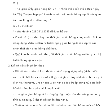
V.1)
- Thời gian xử lý giao hàng từ 10h – 17h từ thứ 2 đến thứ 6 (trừ ngày
Lễ, Tết). Trường hợp quý khách có nhu cầu nhận hàng ngoài thời gian
trên vui lòng liên hệ fanpage “
ARIZE Việt Nam
” hoặc Hotline 028 3512 2785 để được hỗ trợ.
- Vì một số lý do khách quan, thời gian nhận hàng mong muốn rất khó
để áp dụng, Arize sẽ liên hệ trước ngày giao hàng để sắp xếp và xác
nhận thời gian giao hàng phù hợp.
- Quý khách có nhu cầu thay đổi thời gian nhận hàng, vui lòng liên hệ
trước 03 ngày làm việc.
2. Đối với các sản phẩm khác
- Đối với sản phẩm có kích thước nhỏ và trọng lượng nhẹ (kích thước
cạnh dài nhất 60 cm và dưới 20kg), phí giao hàng sẽ được tính theo phí
dịch vụ Ahamove, Grab hoặc Giao hàng tiết kiệm áp dụng mức giá hiện
hành không bao gồm mã khuyến mãi.
- Thời gian giao hàng từ 3 – 7 ngày tùy thuộc vào khu vực giao hàng
tính từ ngày quý khách xác nhận đơn hàng.
- Trường hợp quý khách thay đổi thời gian, hủy đơn hàng hoặc có bất