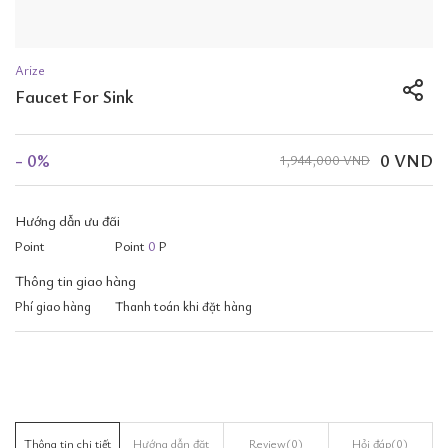
Arize
Faucet For Sink
- 0%
0 VND
1,944,000 VND
Hướng dẫn ưu đãi
Point
Point
0
P
Thông tin giao hàng
Phí giao hàng
Thanh toán khi đặt hàng
Thông tin chi tiết
Hướng dẫn đặt
Review
(0)
Hỏi đáp
(0)