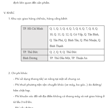
định liên quan đến sản phẩm.
V. KHÁC
1. Khu vực giao hàng chế tác, hàng cồng kềnh
TP. Hồ Chí Minh
Q. 1, Q. 3, Q. 4, Q. 5, Q. 6, Q. 7, Q. 8, Q.
10, Q. 11, Q. 12, Q. Gò Vấp, Q. Tân Bình,
Q. Tân Phú, Q. Bình Tân, Q. Phú Nhuận, Q.
Bình Thạnh
TP. Thủ Đức
Q. 2, Q. 9, Q. Thủ Đức
Bình Dương
TP. Thủ Dầu Một, TP. Thuận An
2. Chi phí khác
- Phí sử dụng thang tải/ xe nâng tại một số chung cư.
- Phí thuê phương tiện vận chuyển khác (xe máy, ba gác..) do đường/
hẻm chật hẹp.
- Phí khuân vác đối với địa điểm không có thang máy và nơi giao hàng ở
từ lầu 3 trở lên.
- Phí cầu đường.