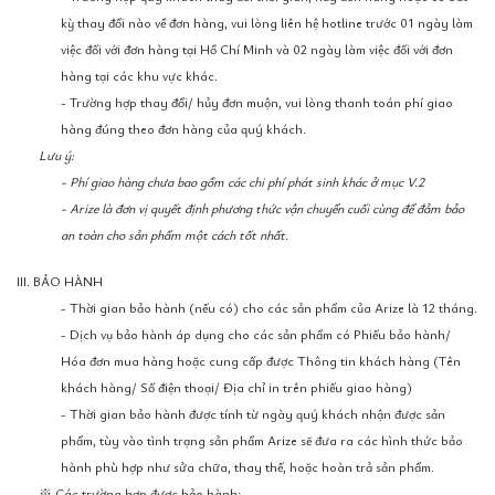
kỳ thay đổi nào về đơn hàng, vui lòng liên hệ hotline trước 01 ngày làm
việc đối với đơn hàng tại Hồ Chí Minh và 02 ngày làm việc đối với đơn
hàng tại các khu vực khác.
- Trường hợp thay đổi/ hủy đơn muộn, vui lòng thanh toán phí giao
hàng đúng theo đơn hàng của quý khách.
Lưu ý:
- Phí giao hàng chưa bao gồm các chi phí phát sinh khác ở mục V.2
- Arize là đơn vị quyết định phương thức vận chuyển cuối cùng để đảm bảo
an toàn cho sản phẩm một cách tốt nhất.
III. BẢO HÀNH
- Thời gian bảo hành (nếu có) cho các sản phẩm của Arize là 12 tháng.
- Dịch vụ bảo hành áp dụng cho các sản phẩm có Phiếu bảo hành/
Hóa đơn mua hàng hoặc cung cấp được Thông tin khách hàng (Tên
khách hàng/ Số điện thoại/ Địa chỉ in trên phiếu giao hàng)
- Thời gian bảo hành được tính từ ngày quý khách nhận được sản
phẩm, tùy vào tình trạng sản phẩm Arize sẽ đưa ra các hình thức bảo
hành phù hợp như sửa chữa, thay thế, hoặc hoàn trả sản phẩm.
※ Các trường hợp được bảo hành: