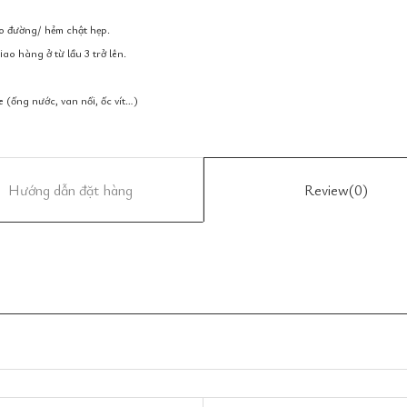
do đường/ hẻm chật hẹp.
ao hàng ở từ lầu 3 trở lên.
e (ống nước, van nối, ốc vít…)
Hướng dẫn đặt hàng
Review
(0)