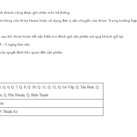
ành thành công được ghi nhận trên hệ thống.
a hàng của Arize Home hoặc sử dụng đơn vị vận chuyển của Arize. Trong trường hợp
 sau khi Arize hoàn tất việc kiểm tra đánh giá sản phẩm mà quý khách gửi lại.
3 – 5 ngày làm việc.
ề các quyết định liên quan đến sản phẩm.
 5, Q. 6, Q. 7, Q. 8, Q. 10, Q. 11, Q. 12, Q. Gò Vấp, Q. Tân Bình, Q.
ân, Q. Phú Nhuận, Q. Bình Thạnh
Đức
P. Thuận An