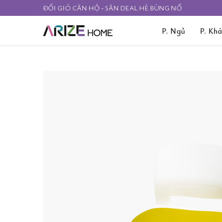
ĐỔI GIÓ CĂN HỘ - SĂN DEAL HÈ BÙNG NỔ
P. Ngủ
P. Kh