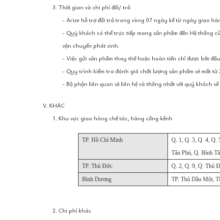
3. Thời gian và chi phí đổi/ trả
- Arize hỗ trợ đổi trả trong vòng 07 ngày kể từ ngày giao h
- Quý khách có thể trực tiếp mang sản phẩm đến Hệ thống cử
vận chuyển phát sinh.
- Việc gửi sản phẩm thay thế hoặc hoàn tiền chỉ được bắt đầu
- Quy trình kiểm tra đánh giá chất lượng sản phẩm sẽ mất từ 
- Bộ phận liên quan sẽ liên hệ và thống nhất với quý khách v
V. KHÁC
1. Khu vực giao hàng chế tác, hàng cồng kềnh
TP. Hồ Chí Minh
Q. 1, Q. 3, Q. 4, Q.
Tân Phú, Q. Bình T
TP. Thủ Đức
Q. 2, Q. 9, Q. Thủ 
Bình Dương
TP. Thủ Dầu Một, T
2. Chi phí khác