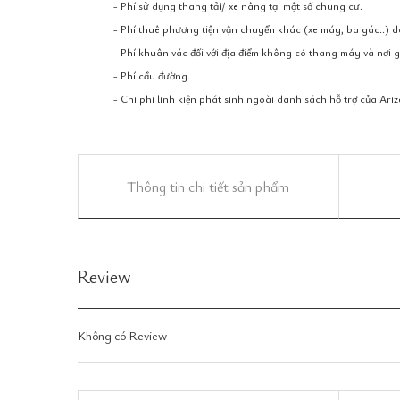
- Phí sử dụng thang tải/ xe nâng tại một số chung cư.
- Phí thuê phương tiện vận chuyển khác (xe máy, ba gác..) 
- Phí khuân vác đối với địa điểm không có thang máy và nơi gi
- Phí cầu đường.
- Chi phi linh kiện phát sinh ngoài danh sách hỗ trợ của Ariz
Thông tin chi tiết sản phẩm
Review
Không có Review