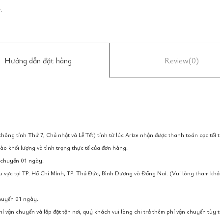
.
Hướng dẫn đặt hàng
Review
(0)
ông tính Thứ 7, Chủ nhật và Lễ Tết) tính từ lúc Arize nhận được thanh toán cọc tối t
ào khối lượng và tình trạng thực tế của đơn hàng.
n chuyển 01 ngày.
hu vực tại TP. Hồ Chí Minh, TP. Thủ Đức, Bình Dương và Đồng Nai. (Vui lòng tham khả
chuyển 01 ngày.
 vận chuyển và lắp đặt tận nơi, quý khách vui lòng chi trả thêm phí vận chuyển tùy 