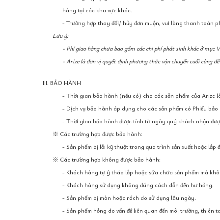
hàng tại các khu vực khác.
- Trường hợp thay đổi/ hủy đơn muộn, vui lòng thanh toán 
Lưu ý:
- Phí giao hàng chưa bao gồm các chi phí phát sinh khác ở mục V
- Arize là đơn vị quyết định phương thức vận chuyển cuối cùng 
III. BẢO HÀNH
- Thời gian bảo hành (nếu có) cho các sản phẩm của Arize l
- Dịch vụ bảo hành áp dụng cho các sản phẩm có Phiếu bảo
- Thời gian bảo hành được tính từ ngày quý khách nhận được
※ Các trường hợp được bảo hành:
- Sản phẩm bị lỗi kỹ thuật trong qua trình sản xuất hoặc lắp đ
※ Các trường hợp không được bảo hành:
- Khách hàng tự ý tháo lắp hoặc sửa chữa sản phẩm mà khô
- Khách hàng sử dụng không đúng cách dẫn đến hư hỏng.
- Sản phẩm bị mòn hoặc rách do sử dụng lâu ngày.
- Sản phẩm hỏng do vấn đề liên quan đến môi trường, thiên ta