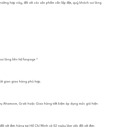
ờng hợp này, đối với các sản phẩm cần lắp đặt, quý khách vui lòng
ui lòng liên hệ fanpage “
hời gian giao hàng phù hợp.
h vụ Ahamove, Grab hoặc Giao hàng tiết kiệm áp dụng mức giá hiện
đối với đơn hàng tại Hồ Chí Minh và 02 ngày làm việc đối với đơn