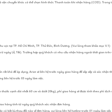
à vận chuyển khác có thể chọn hình thức Thanh toán khi nhận hàng (COD). Trong trư
khu vực tại TP. Hồ Chí Minh, TP. Thủ Đức, Bình Dương. (Vui lòng tham khảo mục V.1)
(trừ ngày Lễ, Tết). Trường hợp quý khách có nhu cầu nhận hàng ngoài thời gian trên v
 rất khó để áp dụng, Arize sẽ liên hệ trước ngày giao hàng để sắp xếp và xác nhận t
g liên hệ trước 03 ngày làm việc.
ch thước cạnh dài nhất 60 cm và dưới 20kg), phí giao hàng sẽ được tính theo phí dịc
giao hàng tính từ ngày quý khách xác nhận đơn hàng.
 có bất kỳ thay đổi nào về đơn hàng, vui lòng liên hệ hotline trước 01 ngày làm việc 