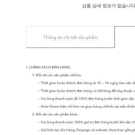
상품 상세 정보가 없습니다
Thông tin chi tiết sản phẩm
I. CHÍNH SÁCH BÁN HÀNG
1. Đối với các sản phẩm chế tác
- Thời gian hoàn thành đơn hàng từ 10 – 14 ngày làm việc (kh
- Thời gian hoàn thành đơn hàng có thể thay đổi tùy thuộc v
- Vui lòng thanh toán đủ 100% đơn hàng trước thời gian vậ
- Arize Home hiện chỉ bán và giao hàng chế tác tại một số k
2. Đối với các sản phẩm khác
- Vui lòng thanh toán 100% giá trị đơn hàng trước khi vận 
- Giá bán tại cửa hàng, fanpage và website chưa bao gồm phí