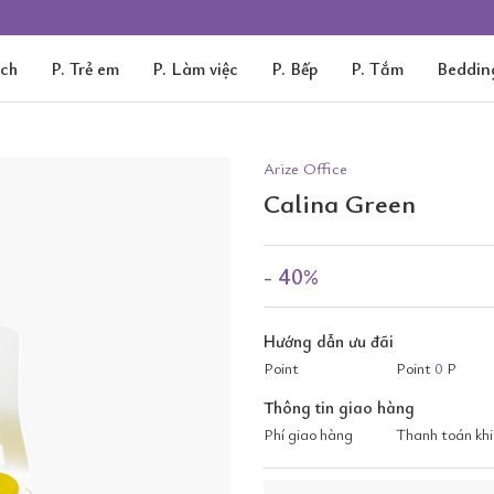
ách
P. Trẻ em
P. Làm việc
P. Bếp
P. Tắm
Beddin
Arize Office
Calina Green
- 40%
Hướng dẫn ưu đãi
Point
Point
0
P
Thông tin giao hàng
Phí giao hàng
Thanh toán khi