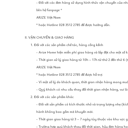
- Đối với các đơn hàng sử dụng hình thức vận chuyển của nh
liên hệ fanpage “
ARIZE Việt Nam
” hoặc Hotline 028 3512 2785 để được hướng dẫn.
II. VẬN CHUYỂN & GIAO HÀNG
1. Đối với các sản phẩm chế tác, hàng cồng kềnh
- Arize Home hiện miễn phí giao hàng và lắp đặt cho một số 
- Thời gian xử lý giao hàng từ 10h – 17h từ thứ 2 đến thứ 6 
ARIZE Việt Nam
” hoặc Hotline 028 3512 2785 để được hỗ trợ.
- Vì một số lý do khách quan, thời gian nhận hàng mong muốn
- Quý khách có nhu cầu thay đổi thời gian nhận hàng, vui lòn
2. Đối với các sản phẩm khác
- Đối với sản phẩm có kích thước nhỏ và trọng lượng nhẹ (kí
hành không bao gồm mã khuyến mãi.
- Thời gian giao hàng từ 3 – 7 ngày tùy thuộc vào khu vực 
- Trường hợp quý khách thay đổi thời gian, hủy đơn hàng hoặc