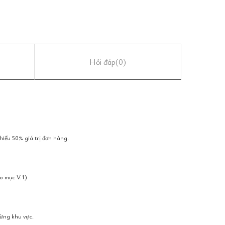
Hỏi đáp
(0)
hiểu 50% giá trị đơn hàng.
o mục V.1)
từng khu vực.