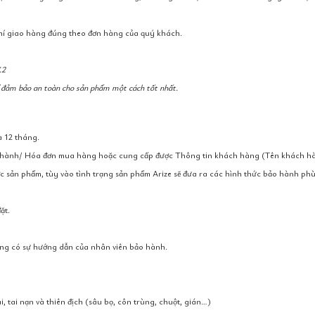
phí giao hàng đúng theo đơn hàng của quý khách.
.2
để đảm bảo an toàn cho sản phẩm một cách tốt nhất.
à 12 tháng.
 hành/ Hóa đơn mua hàng hoặc cung cấp được Thông tin khách hàng (Tên khách hàng/
 sản phẩm, tùy vào tình trạng sản phẩm Arize sẽ đưa ra các hình thức bảo hành phù
ặt.
ng có sự hướng dẫn của nhân viên bảo hành.
i, tai nạn và thiên địch (sâu bọ, côn trùng, chuột, gián…)