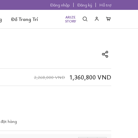
Đăng nhập
Đăng ký
Hỗ trợ
ARIZE
g
Đồ Trang Trí
STORY
1,360,800 VND
2,268,000 VND
 đặt hàng