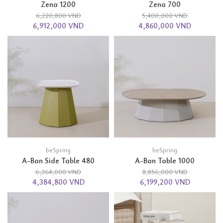
Zena 1200
Zena 700
6,220,800 VND
5,400,000 VND
6,912,000 VND
4,860,000 VND
beSpring
beSpring
A-Ban Side Table 480
A-Ban Table 1000
6,264,000 VND
8,856,000 VND
4,384,800 VND
6,199,200 VND