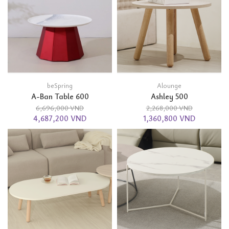
beSpring
Alounge
A-Ban Table 600
Ashley 500
6,696,000 VND
2,268,000 VND
4,687,200 VND
1,360,800 VND