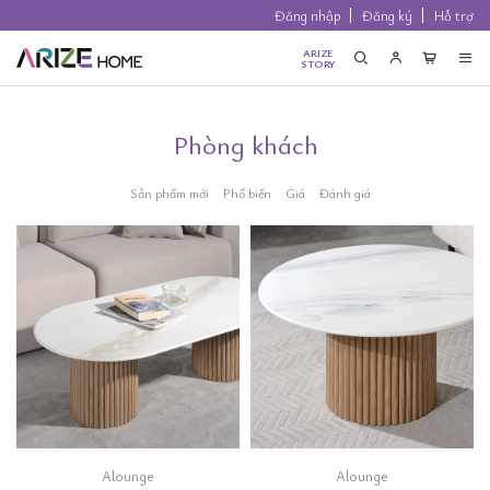
Đăng nhập
Đăng ký
Hỗ trợ
ARIZE
STORY
Phòng khách
Sản phẩm mới
Phổ biến
Giá
Đánh giá
Alounge
Alounge