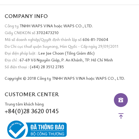
COMPANY INFO
Công ty
TNHH WAPS VINA hoặc WAPS CO., LTD.
Giấy CNĐKDN số
3702473210
Mã số doanh nghiệp/Quyết định thành lập số
606-81-70604
Do Chi cục thuế quận Suyeong, Hàn Quốc - Cấp ngày 29/09/2011
Đại diện pháp luật :
Lee Jae Choon (Tổng Giám đốc)
Địa chỉ :
67-69 Võ Nguyên Giáp, P. An Khánh, TP. Hồ Chí Minh
Số điện thoại :
(+84) 28 3512 2785
Copyright © 2018 Công ty TNHH WAPS VINA hoặc WAPS CO., LTD.
CUSTOMER CENTER
Trung tâm khách hàng
+84(0)28 3620 0145