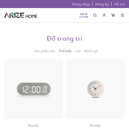
Đăng nhập
Đăng ký
Hỗ trợ
ARIZE
STORY
Đồ trang trí
Sản phẩm mới
Phổ biến
Giá
Đánh giá
Bandiz
Bandiz