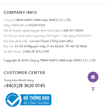
COMPANY INFO
Công ty
TNHH WAPS VINA hoặc WAPS CO., LTD.
Giấy CNĐKDN số
3702473210
Mã số doanh nghiệp/Quyết định thành lập số
606-81-70604
Do Chi cục thuế quận Suyeong, Hàn Quốc - Cấp ngày 29/09/2011
Đại diện pháp luật :
Lee Jae Choon (Tổng Giám đốc)
Địa chỉ :
67-69 Võ Nguyên Giáp, P. An Khánh, TP. Hồ Chí Minh
Số điện thoại :
(+84) 28 3512 2785
Copyright © 2018 Công ty TNHH WAPS VINA hoặc WAPS CO., LTD.
CUSTOMER CENTER
Trung tâm khách hàng
+84(0)28 3620 0145