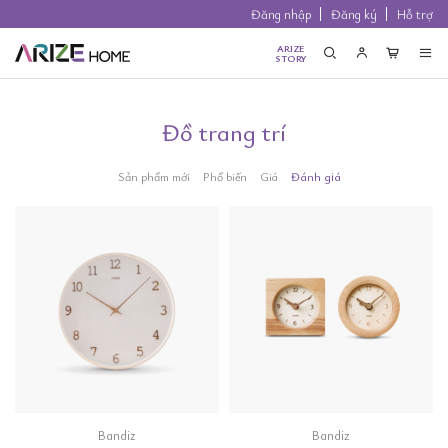
Đăng nhập
Đăng ký
Hỗ trợ
ARIZE
STORY
Đồ trang trí
Sản phẩm mới
Phổ biến
Giá
Đánh giá
Bandiz
Bandiz