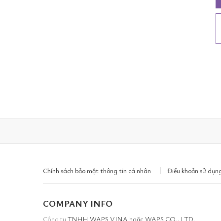
Chính sách bảo mật thông tin cá nhân
Điều khoản sử dụng
COMPANY INFO
Công ty
TNHH WAPS VINA hoặc WAPS CO., LTD.