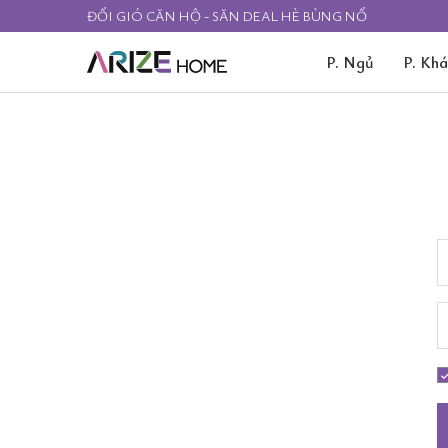
ĐỔI GIÓ CĂN HỘ - SĂN DEAL HÈ BÙNG NỔ
P. Ngủ
P. Kh