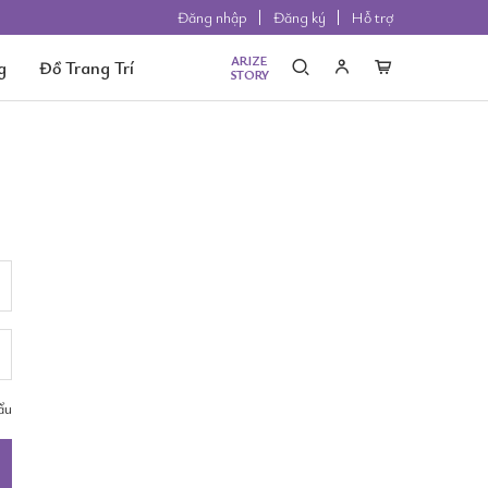
Đăng nhập
Đăng ký
Hỗ trợ
ARIZE
g
Đồ Trang Trí
STORY
ẩu