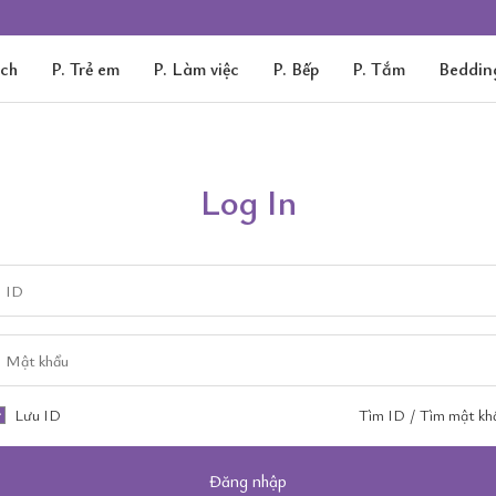
ách
P. Trẻ em
P. Làm việc
P. Bếp
P. Tắm
Beddin
Log In
Lưu ID
Tìm ID
/
Tìm mật kh
Đăng nhập