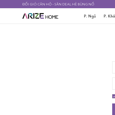
ĐỔI GIÓ CĂN HỘ - SĂN DEAL HÈ BÙNG NỔ
P. Ngủ
P. Kh