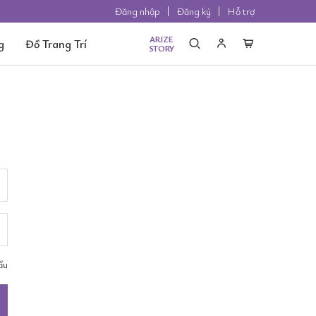
Đăng nhập
Đăng ký
Hỗ trợ
ARIZE
g
Đồ Trang Trí
STORY
ẩu