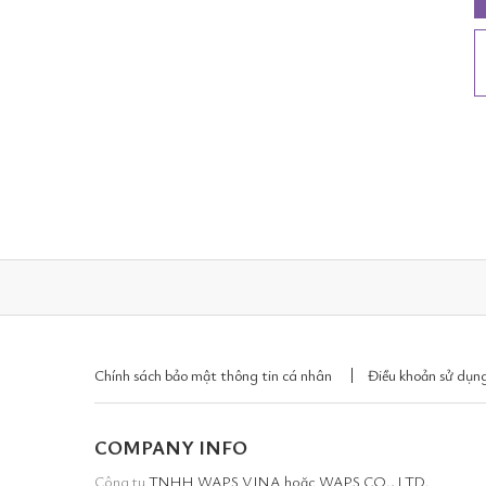
Chính sách bảo mật thông tin cá nhân
Điều khoản sử dụng
COMPANY INFO
Công ty
TNHH WAPS VINA hoặc WAPS CO., LTD.