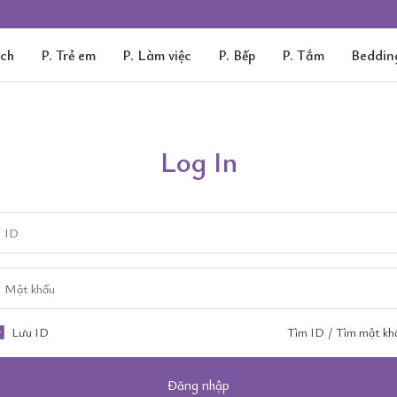
ách
P. Trẻ em
P. Làm việc
P. Bếp
P. Tắm
Beddin
Log In
Lưu ID
Tìm ID
/
Tìm mật kh
Đăng nhập