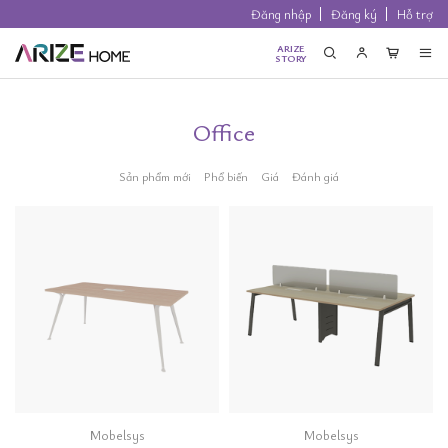
Đăng nhập
Đăng ký
Hỗ trợ
ARIZE
STORY
Office
Sản phẩm mới
Phổ biến
Giá
Đánh giá
Mobelsys
Mobelsys