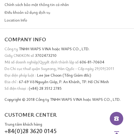
Chính sách bảo mật thông tin cá nhân
Điều khoản sử dụng dịch vụ
Location Info
COMPANY INFO
Công ty
TNHH WAPS VINA hoặc WAPS CO., LTD.
Giấy CNĐKDN số
3702473210
Mã số doanh nghiệp/Quyết định thành lập số
606-81-70604
Do Chi cục thuế quận Suyeong, Hàn Quốc - Cấp ngày 29/09/2011
Đại diện pháp luật :
Lee Jae Choon (Tổng Giám đốc)
Địa chỉ :
67-69 Võ Nguyên Giáp, P. An Khánh, TP. Hồ Chí Minh
Số điện thoại :
(+84) 28 3512 2785
Copyright © 2018 Công ty TNHH WAPS VINA hoặc WAPS CO., LTD.
CUSTOMER CENTER
Trung tâm khách hàng
+84(0)28 3620 0145