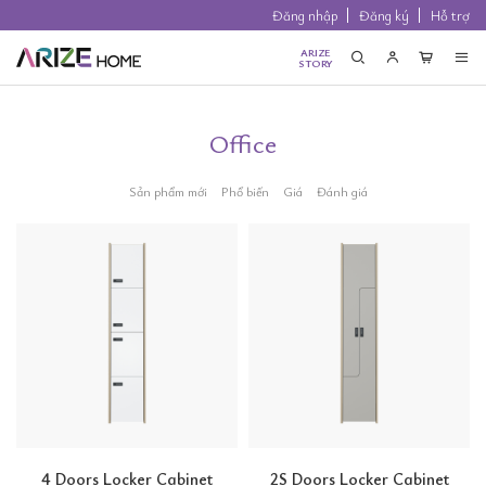
Đăng nhập
Đăng ký
Hỗ trợ
ARIZE
STORY
Office
Sản phẩm mới
Phổ biến
Giá
Đánh giá
4 Doors Locker Cabinet
2S Doors Locker Cabinet