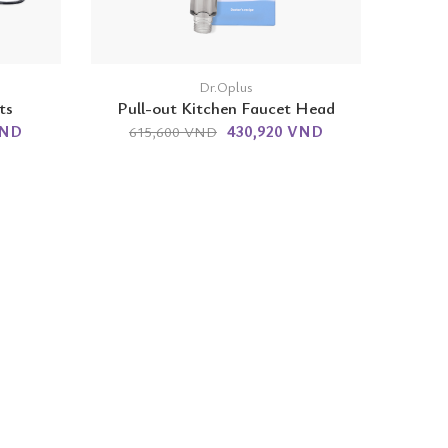
Dr.Oplus
ts
Pull-out Kitchen Faucet Head
VND
430,920 VND
615,600 VND