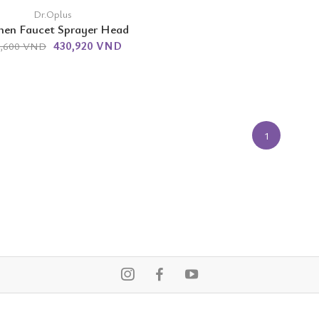
Dr.Oplus
hen Faucet Sprayer Head
430,920 VND
5,600 VND
1