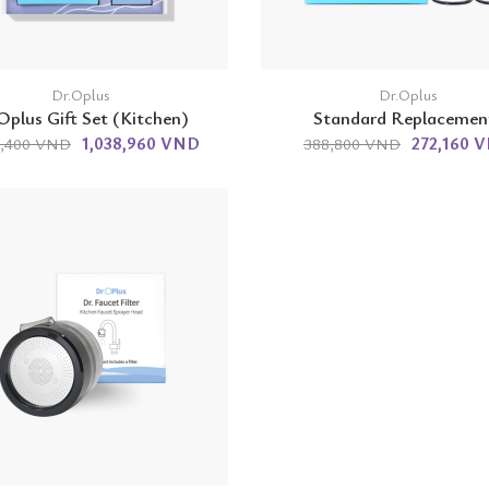
Dr.Oplus
Dr.Oplus
Oplus Gift Set (Kitchen)
Standard Replacemen
1,038,960 VND
272,160 
8,400 VND
388,800 VND