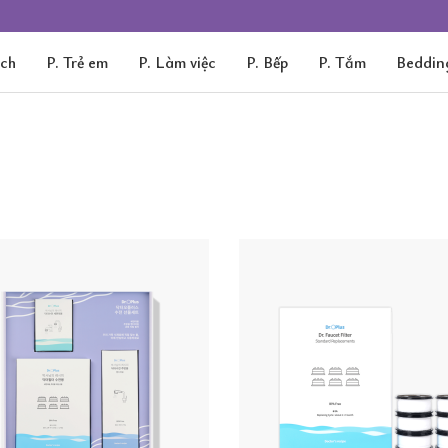
ách
P. Trẻ em
P. Làm việc
P. Bếp
P. Tắm
Beddin