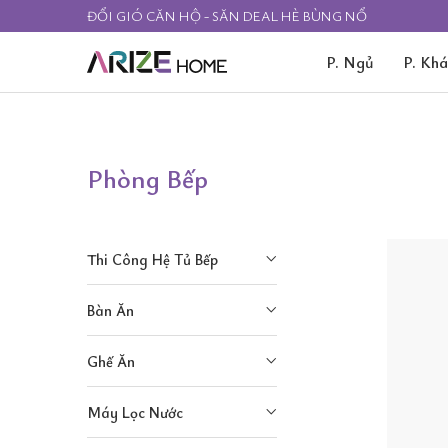
ĐỔI GIÓ CĂN HỘ - SĂN DEAL HÈ BÙNG NỔ
P. Ngủ
P. Kh
Phòng Bếp
Thi Công Hệ Tủ Bếp
Bàn Ăn
Ghế Ăn
Máy Lọc Nước