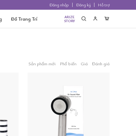
Đăng nhập
Đăng ký
Hỗ trợ
ARIZE
g
Đồ Trang Trí
STORY
Sản phẩm mới
Phổ biến
Giá
Đánh giá