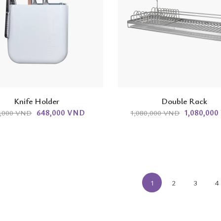
Knife Holder
Double Rack
648,000 VND
1,080,00
,000 VND
1,080,000 VND
1
2
3
4