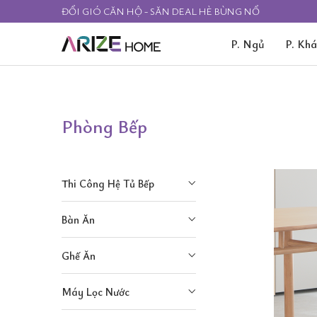
ĐỔI GIÓ CĂN HỘ - SĂN DEAL HÈ BÙNG NỔ
P. Ngủ
P. Kh
Phòng Bếp
Thi Công Hệ Tủ Bếp
Bàn Ăn
Ghế Ăn
Máy Lọc Nước