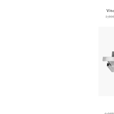
Vit
2,80
6,04