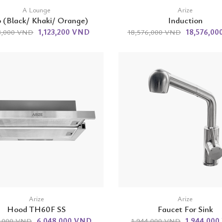
A Lounge
Arize
o (Black/ Khaki/ Orange)
Induction
1,123,200 VND
18,576,0
8,000 VND
18,576,000 VND
Arize
Arize
Hood TH60F SS
Faucet For Sink
6,048,000 VND
1,944,00
8,000 VND
1,944,000 VND