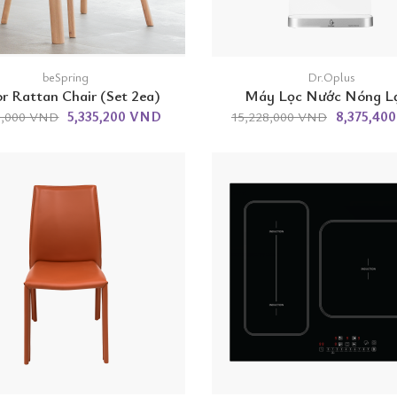
beSpring
Dr.Oplus
r Rattan Chair (Set 2ea)
Máy Lọc Nước Nóng L
5,335,200 VND
8,375,40
8,000 VND
15,228,000 VND