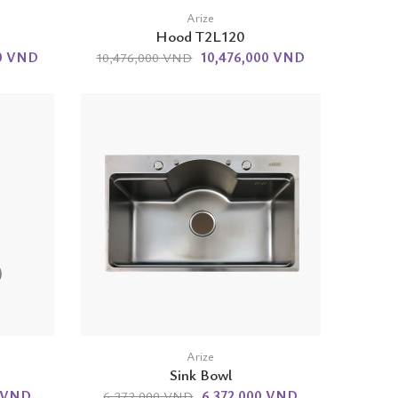
Arize
Hood T2L120
00 VND
10,476,000 VND
10,476,000 VND
Arize
Sink Bowl
0 VND
6,372,000 VND
6,372,000 VND