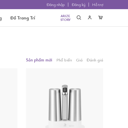
Đăng nhập
Đăng ký
Hỗ trợ
ARIZE
g
Đồ Trang Trí
STORY
Sản phẩm mới
Phổ biến
Giá
Đánh giá