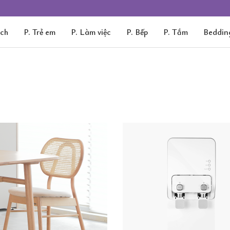
ách
P. Trẻ em
P. Làm việc
P. Bếp
P. Tắm
Beddin