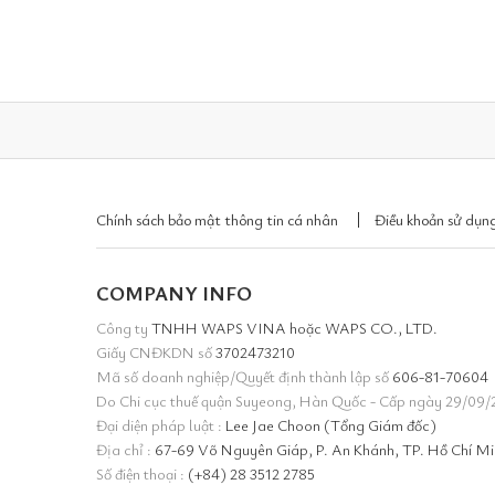
Chính sách bảo mật thông tin cá nhân
Điều khoản sử dụng
COMPANY INFO
Công ty
TNHH WAPS VINA hoặc WAPS CO., LTD.
Giấy CNĐKDN số
3702473210
Mã số doanh nghiệp/Quyết định thành lập số
606-81-70604
Do Chi cục thuế quận Suyeong, Hàn Quốc - Cấp ngày 29/09/
Đại diện pháp luật :
Lee Jae Choon (Tổng Giám đốc)
Địa chỉ :
67-69 Võ Nguyên Giáp, P. An Khánh, TP. Hồ Chí M
Số điện thoại :
(+84) 28 3512 2785